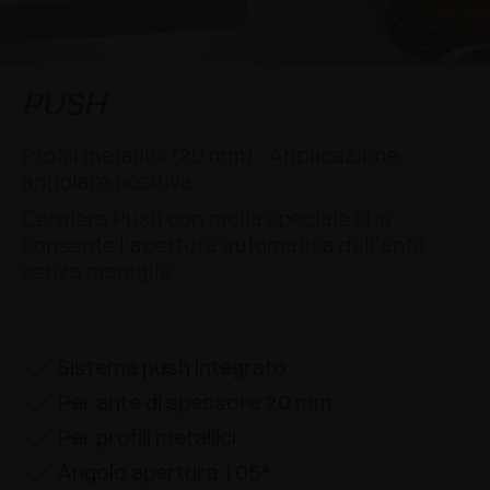
AWARDS
DECELERATORI E CRICCHETTI
EXCESSORIES - APPENDERE
SISTEMI COMPLANARI
EXCESSORIES - CUSTODIRE
SISTEMA PER ANTE SOVRAPPOSTE
DECELERATORI ESTERNI E DA INCASSO
PUSH
EXCESSORIES - CONTENERE
SISTEMI PER ANTE A SCOMPARSA
CRICCHETTI MECCANICI E MAGNETICI
Profili metallici (20 mm) - Applicazione
angolare positiva
EXCESSORIES - ESTRARRE
SISTEMI PER ANTE A LIBRO
Cerniera Push con molla speciale che
consente l'apertura automatica dell'anta
EXCESSORIES - CASSETTI E RIPIANI
senza maniglie
COMPONIBILI
EXCESSORIES - RIPIANI
Sistema push integrato
PIN, SISTEMA PER LA DISPOSIZIONE DI
Per ante di spessore 20 mm
ELEMENTI
Per profili metallici
Angolo apertura 105°