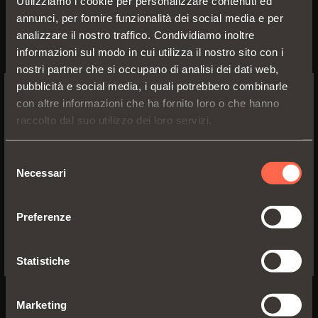
Utilizziamo i cookie per personalizzare contenuti ed
annunci, per fornire funzionalità dei social media e per
analizzare il nostro traffico. Condividiamo inoltre
informazioni sul modo in cui utilizza il nostro sito con i
nostri partner che si occupano di analisi dei dati web,
pubblicità e social media, i quali potrebbero combinarle
con altre informazioni che ha fornito loro o che hanno
SWITCH TO THE SALICE US
raccolto dal suo utilizzo dei loro servizi.
WEBSITE TO SEE THE PRODUCTS
C2ZPE99
SPECIFIC TO THE US
Selezione
Necessari
Collo
30
°
del
YES, TAKE ME TO THE US WEBSITE
consenso
Preferenze
No, thanks
Statistiche
Marketing