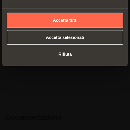
Accetta tutti
C2ZPM99
Accetta selezionati
Collo
45°
Rifiuta
Documentazione