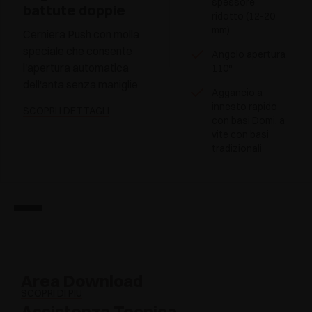
spessore
battute doppie
ridotto (12-20
mm)
Cerniera Push con molla
speciale che consente
Angolo apertura
l'apertura automatica
110°
dell'anta senza maniglie
Aggancio a
innesto rapido
SCOPRI I DETTAGLI
con basi Domi, a
vite con basi
tradizionali
Area Download
SCOPRI DI PIÙ
Assistenza Tecnica