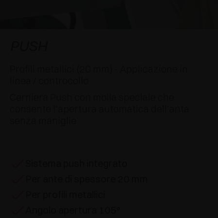
AWARDS
DECELERATORI E CRICCHETTI
EXCESSORIES - APPENDERE
SISTEMI COMPLANARI
EXCESSORIES - CUSTODIRE
SISTEMA PER ANTE SOVRAPPOSTE
DECELERATORI ESTERNI E DA INCASSO
PUSH
EXCESSORIES - CONTENERE
SISTEMI PER ANTE A SCOMPARSA
CRICCHETTI MECCANICI E MAGNETICI
Profili metallici (20 mm) - Applicazione in
linea / controcollo
EXCESSORIES - ESTRARRE
SISTEMI PER ANTE A LIBRO
Cerniera Push con molla speciale che
consente l'apertura automatica dell'anta
EXCESSORIES - CASSETTI E RIPIANI
senza maniglie
COMPONIBILI
EXCESSORIES - RIPIANI
Sistema push integrato
PIN, SISTEMA PER LA DISPOSIZIONE DI
Per ante di spessore 20 mm
ELEMENTI
Per profili metallici
Angolo apertura 105°