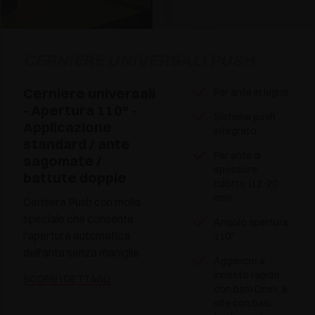
CERNIERE UNIVERSALI PUSH
Cerniere universali
Per ante in legno
- Apertura 110° -
Sistema push
Applicazione
integrato
standard / ante
Per ante di
sagomate /
spessore
battute doppie
ridotto (12-20
mm)
Cerniera Push con molla
speciale che consente
Angolo apertura
l'apertura automatica
110°
dell'anta senza maniglie
Aggancio a
innesto rapido
SCOPRI I DETTAGLI
con basi Domi, a
vite con basi