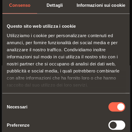
Consenso
Dettagli
Informazioni sui cookie
C2ZPN99AC
Questo sito web utilizza i cookie
Utilizziamo i cookie per personalizzare contenuti ed
Controcollo.
annunci, per fornire funzionalità dei social media e per
Per fianchi con foratura standard 37x32
analizzare il nostro traffico. Condividiamo inoltre
mm.
informazioni sul modo in cui utilizza il nostro sito con i
Adattabili a tutte le basi tradizionali
nostri partner che si occupano di analisi dei dati web,
Serie 200 e a tutte le basi Domi a
pubblicità e social media, i quali potrebbero combinarle
innesto rapido.
con altre informazioni che ha fornito loro o che hanno
E minimo:
SWITCH TO THE SALICE US
raccolto dal suo utilizzo dei loro servizi.
- Per basi Serie 200 = 61 mm.
WEBSITE TO SEE THE PRODUCTS
- Per basi Domi = 70 mm.
SPECIFIC TO THE US
- Per basi Domi con eccentrico
Selezione
Necessari
posteriore = 74 mm.
del
YES, TAKE ME TO THE US WEBSITE
consenso
Preferenze
No, thanks