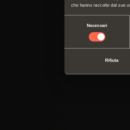
che hanno raccolto dal suo uti
Selezione
Necessari
del
consenso
Rifiuta