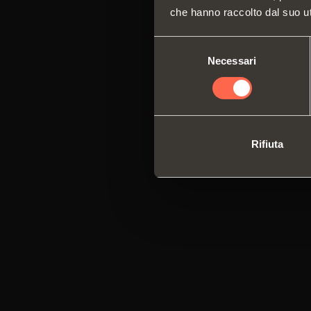
che hanno raccolto dal suo uti
Selezione
Necessari
del
consenso
Rifiuta