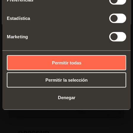
No, thanks
Estadística
D006SNG
Gris
Marketing
Permitir todas
Permitir la selección
Denegar
D006SNB