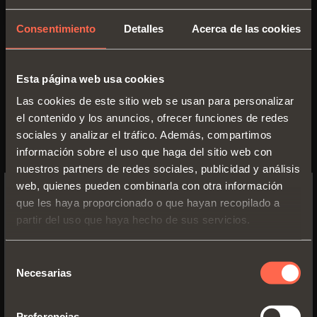
Consentimiento
Detalles
Acerca de las cookies
Prospecto técnico
Esta página web usa cookies
PDF 10.95MB
Las cookies de este sitio web se usan para personalizar
el contenido y los anuncios, ofrecer funciones de redes
sociales y analizar el tráfico. Además, compartimos
información sobre el uso que haga del sitio web con
nuestros partners de redes sociales, publicidad y análisis
VERSIONES
web, quienes pueden combinarla con otra información
que les haya proporcionado o que hayan recopilado a
SWITCH TO THE SALICE US
partir del uso que haya hecho de sus servicios.
WEBSITE TO SEE THE PRODUCTS
SPECIFIC TO THE US
Selección
Necesarias
de
YES, TAKE ME TO THE US WEBSITE
consentimiento
Preferencias