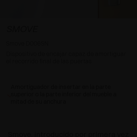
APLICACIONES ESPECIALES
RECONOCIMIENTOS
AMORTIGUADORES Y PULSADORES
EXCESSORIES - COLGAR
SISTEMAS COPLANARIOS
EXCESSORIES - CONSERVAR
SISTEMA PARA PUERTAS SUPERPUESTAS
AMORTIGUADORES EXTERNOS Y DE ENCAJAR
SMOVE
EXCESSORIES - CONTENER
SISTEMAS PARA PUERTAS OCULTAS
PULSADORES MECÁNICOS Y MAGNÉTICOS
Smove D006SN
Dispositivo de encajar capaz de amortiguar
EXCESSORIES - EXTRAER
SISTEMAS PARA PUERTAS DE LIBRO
el recorrido final de las puertas
EXCESSORIES - CAJONES Y ESTANTES
MODULARES
Amortiguador de insertar en la parte
EXCESSORIES - ESTANTES
superior o la parte inferior del mueble a
mitad de su anchura
PIN, SISTEMA PARA LA DISPOSICIÓN DE
ELEMENTOS
Smove, introducido por primera vez