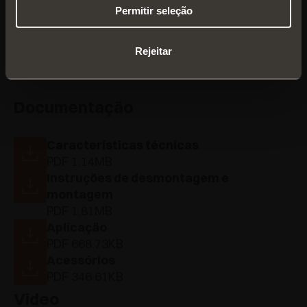
Permitir seleção
Rejeitar
Documentação
Características técnicas
PDF 1.14MB
Instruções de desmontagem e
montagem
PDF 1.81MB
Aplicação
PDF 668.73KB
Acessórios
PDF 346.61KB
Video