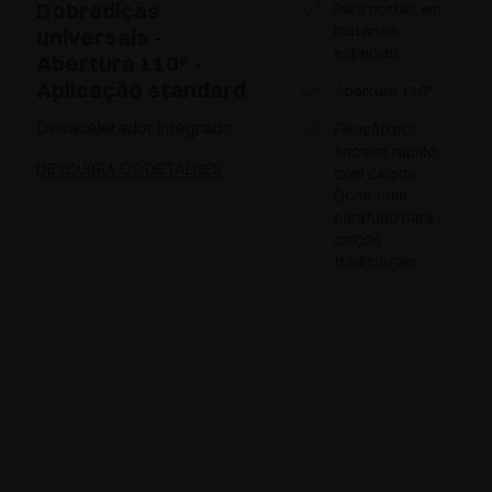
Dobradiças
Para portas em
materiais
universais -
especiais
Abertura 110° -
Aplicaçäo standard
Abertura 110°
Desacelerador integrado
Fixação por
encaixe rápido
DESCUBRA OS DETALHES
com calços
Domi, com
parafuso para
calços
tradicionais