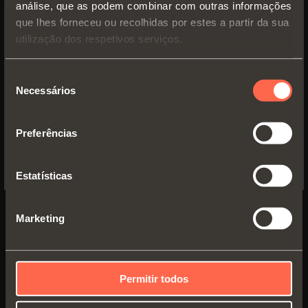
análise, que as podem combinar com outras informações
que lhes forneceu ou recolhidas por estes a partir da sua
SWITCH TO THE SALICE US
utilização dos respetivos serviços.
WEBSITE TO SEE THE PRODUCTS
VERSÕES
ACESSÓRIOS
SPECIFIC TO THE US
Seleção
Necessários
de
YES, TAKE ME TO THE US WEBSITE
consentimento
Preferências
No, thanks
Estatísticas
Marketing
CBG2AE9
Permitir todos