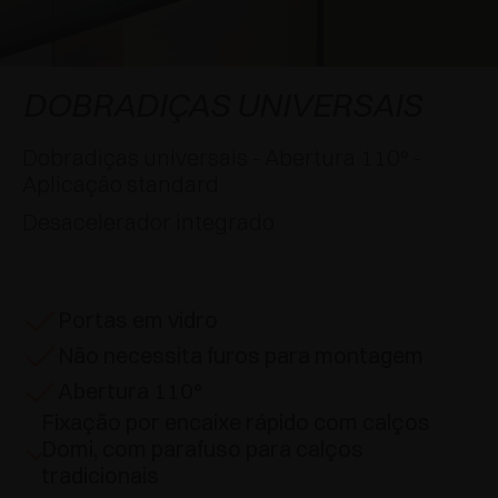
APLICAÇÕES ESPECIAIS
PRÊMIOS
AMORTECEDORES E FECHOS TOQUE
EXCESSORIES - PENDURAR
SISTEMAS COPLANARES
EXCESSORIES - PROTEGER
SISTEMA PARA PORTAS COM SOBREPOSIÇÃO
DESACELERADORES EXTERNOS E DE
DOBRADIÇAS UNIVERSAIS
ENCAIXAR
EXCESSORIES - CONTER
SISTEMAS PARA PORTAS OCULTAS
Dobradiças universais - Abertura 110° -
DISPOSITIVOS MECÂNICO E MAGNÉTICO
Aplicaçäo standard
EXCESSORIES - EXTRAIR
SISTEMAS PARA PORTAS DE DOBRAR
Desacelerador integrado
EXCESSORIES - GAVETAS E PRATELEIRAS
MODULARES
Portas em vidro
EXCESSORIES - PRATELEIRAS
Não necessita furos para montagem
PIN, SISTEMA POR LA DISPOSIÇÃO DOS
Abertura 110°
ELEMENTOS
Fixação por encaixe rápido com calços
Domi, com parafuso para calços
tradicionais