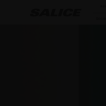
Ass
Socié