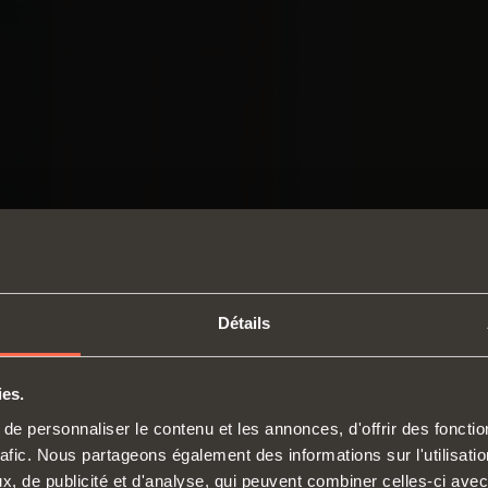
Détails
ies.
SWITCH TO THE SALICE US
e personnaliser le contenu et les annonces, d'offrir des fonctio
WEBSITE TO SEE THE PRODUCTS
rafic. Nous partageons également des informations sur l'utilisati
Charnières
Coulis
SPECIFIC TO THE US
, de publicité et d'analyse, qui peuvent combiner celles-ci avec