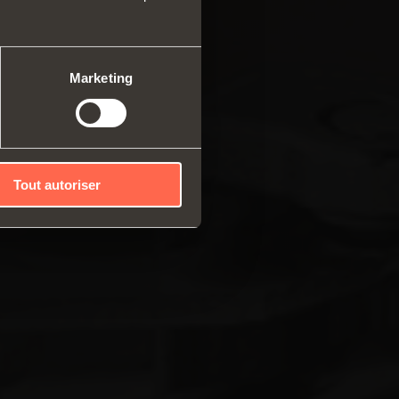
me modulable de profilés
caux
mes coulissants
Marketing
Tout autoriser