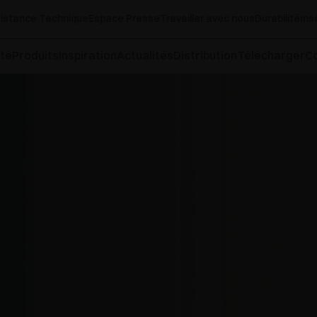
istance Technique
Espace Presse
Travailler avec nous
Durabilité
Ins
té
Produits
Inspiration
Actualités
Distribution
Télécharger
C