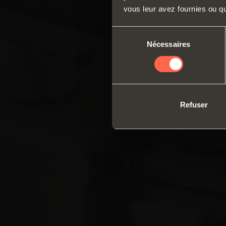
vous leur avez fournies ou qu'
Sélection
Nécessaires
du
consentement
Refuser