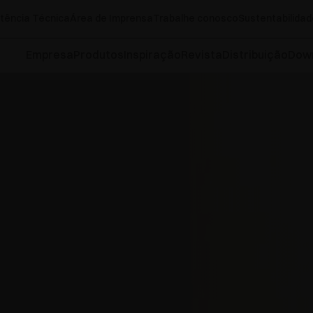
tência Técnica
Área de Imprensa
Trabalhe conosco
Sustentabilidad
Empresa
Produtos
Inspiração
Revista
Distribuição
Dow