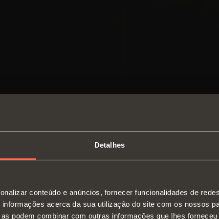
Detalhes
SWITCH TO THE SALICE US
onalizar conteúdo e anúncios, fornecer funcionalidades de redes
WEBSITE TO SEE THE PRODUCTS
informações acerca da sua utilização do site com os nossos pa
Dobradiças
Corre
SPECIFIC TO THE US
ue as podem combinar com outras informações que lhes forneceu 