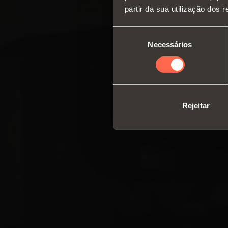
partir da sua utilização dos 
Seleção
Necessários
de
consentimento
Rejeitar