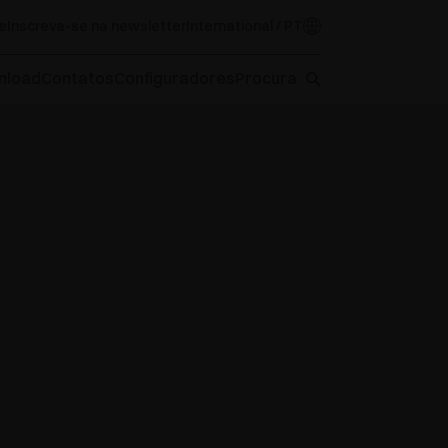
e
Inscreva-se na newsletter
International / PT
nload
Contatos
Configuradores
Procura