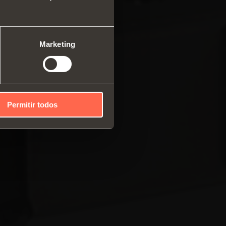
ma modular de perfis
cais
mas deslizantes
Marketing
Permitir todos