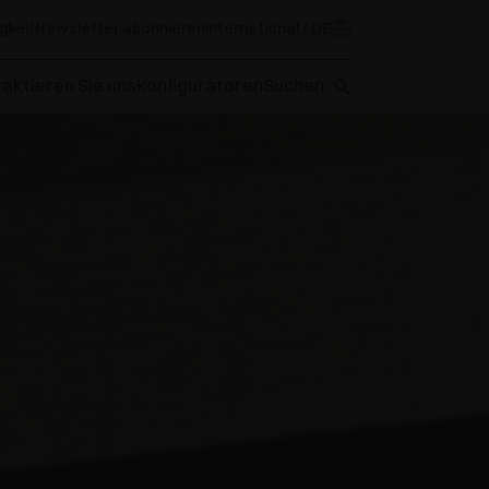
gkeit
Newsletter abonnieren
international / DE
aktieren Sie uns
Konfiguratoren
Suchen