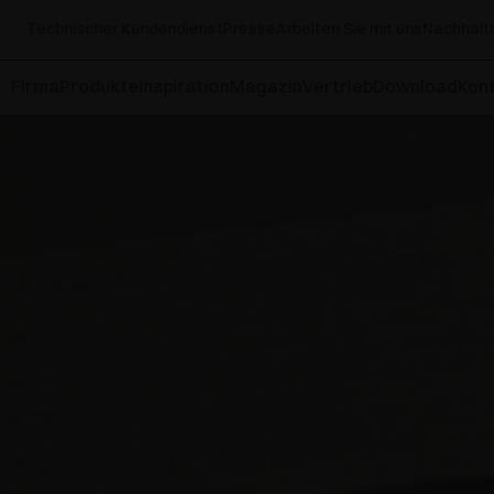
Technischer Kundendienst
Presse
Arbeiten Sie mit uns
Nachhalti
Firma
Produkte
Inspiration
Magazin
Vertrieb
Download
Kont