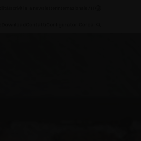
ilità
Iscriviti alla newsletter
Internazionale / IT
e
Download
Contatti
Configuratori
Cerca