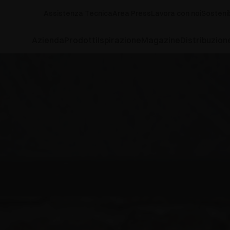
Assistenza Tecnica
Area Press
Lavora con noi
Sostenib
Azienda
Prodotti
Ispirazione
Magazine
Distribuzion