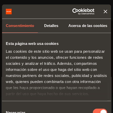
Consentimiento
Detalles
Acerca de las cookies
Esta página web usa cookies
Las cookies de este sitio web se usan para personalizar
el contenido y los anuncios, ofrecer funciones de redes
sociales y analizar el tráfico. Además, compartimos
información sobre el uso que haga del sitio web con
nuestros partners de redes sociales, publicidad y análisis
web, quienes pueden combinarla con otra información
que les haya proporcionado o que hayan recopilado a
SWITCH TO THE SALICE US
partir del uso que haya hecho de sus servicios.
WEBSITE TO SEE THE PRODUCTS
SPECIFIC TO THE US
Selección
SELF-CLOSING
Necesarias