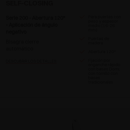
SELF-CLOSING
Para puertas con
Serie 200 - Abertura 120°
peso y espesor
- Aplicación de ángulo
medio (16-26
mm)
negativo
Puertas de
Bisagra cierre
madera
automático
Abertura 120°
Fijación por
DESCUBRIR LOS DETALLES
enganche rápido
con bases Domi,
con tornillo con
bases
tradicionales