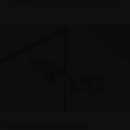
Materiales especiales
(1)
Ángulo negativo
(1)
Grande
(4)
Enganche rápido
(30)
Ángulo positivo
(8)
Tornillo con bases tradicionales
(36)
Contracodo
(7)
Tornillo con bases serie 300
(1)
Contracodo largo
(1)
Enganche rápido con bases tradicionales
(1)
Elementos frigorífico
(1)
Muebles angulares
(2)
Bisagras brazo corto
(1)
Puertas molduradas
(1)
Puertas biseladas
(1)
BISAGRAS UNIVERSALES