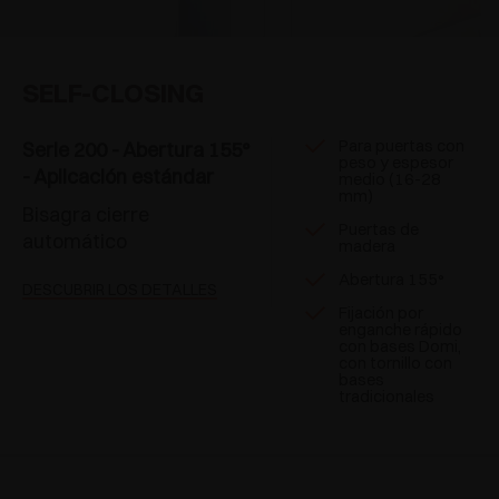
SELF-CLOSING
Para puertas con
Serie 200 - Abertura 155°
peso y espesor
- Aplicación estándar
medio (16-28
mm)
Bisagra cierre
Puertas de
automático
madera
Abertura 155°
DESCUBRIR LOS DETALLES
Fijación por
enganche rápido
con bases Domi,
con tornillo con
bases
tradicionales