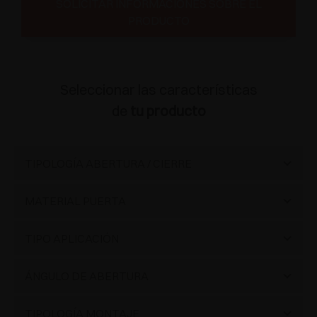
SOLICITAR INFORMACIONES SOBRE EL
PRODUCTO
Seleccionar las características
de
tu producto
TIPOLOGÍA ABERTURA / CIERRE
Cierre automático
(38)
MATERIAL PUERTA
Madera
(27)
TIPO APLICACIÓN
Aluminio
(5)
Estándar
(20)
ÁNGULO DE ABERTURA
Cristal
(5)
Contracodo para espacios pequeños
(1)
Estándar
(34)
TIPOLOGÍA MONTAJE