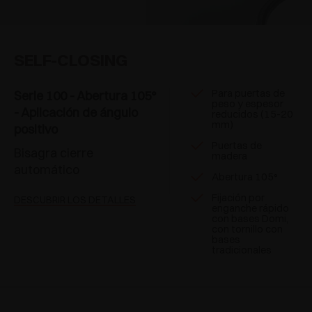
SELF-CLOSING
Para puertas de
Serie 100 - Abertura 105°
peso y espesor
- Aplicación de ángulo
reducidos (15-20
mm)
positivo
Puertas de
Bisagra cierre
madera
automático
Abertura 105°
Fijación por
DESCUBRIR LOS DETALLES
enganche rápido
con bases Domi,
con tornillo con
bases
tradicionales