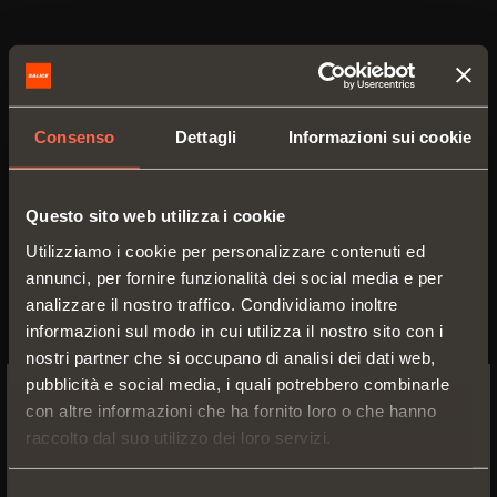
Consenso
Dettagli
Informazioni sui cookie
Questo sito web utilizza i cookie
Utilizziamo i cookie per personalizzare contenuti ed
annunci, per fornire funzionalità dei social media e per
analizzare il nostro traffico. Condividiamo inoltre
informazioni sul modo in cui utilizza il nostro sito con i
nostri partner che si occupano di analisi dei dati web,
pubblicità e social media, i quali potrebbero combinarle
con altre informazioni che ha fornito loro o che hanno
SWITCH TO THE SALICE US
raccolto dal suo utilizzo dei loro servizi.
SISTEMA PER ANTE
WEBSITE TO SEE THE PRODUCTS
SPECIFIC TO THE US