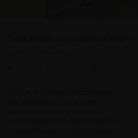
AWARDS
DECELERATORI E CRICCHETTI
EXCESSORIES - APPENDERE
SISTEMI COMPLANARI
EXCESSORIES - CUSTODIRE
SISTEMA PER ANTE SOVRAPPOSTE
DECELERATORI ESTERNI E DA INCASSO
Salice Glow+
Disponibile con carrelli a 6 fori
EXCESSORIES - CONTENERE
SISTEMI PER ANTE A SCOMPARSA
CRICCHETTI MECCANICI E MAGNETICI
NOVITÀ
- 21 NOVEMBRE 2018
EXCESSORIES - ESTRARRE
SISTEMI PER ANTE A LIBRO
EXCESSORIES - CASSETTI E RIPIANI
COMPONIBILI
Glow+, il sistema di scorrimento
EXCESSORIES - RIPIANI
per armadi a 2, 3 o più ante
PIN, SISTEMA PER LA DISPOSIZIONE DI
sovrapposte, dotato di un
ELEMENTI
rivoluzionario ammortizzatore
magnetico per un movimento