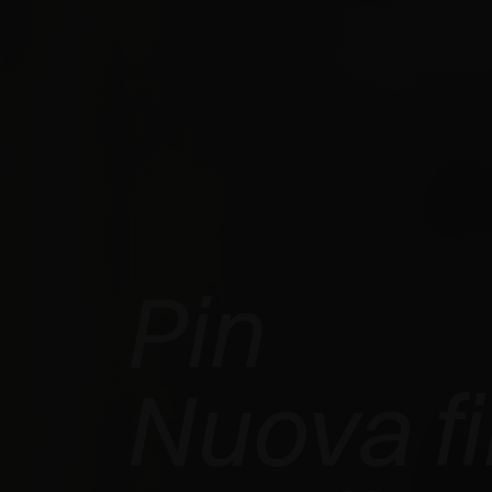
Pin
EXEDRA2
Nuova fi
MOTORIZZATO
VINCE