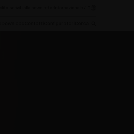
ilità
Iscriviti alla newsletter
Internazionale / IT
e
Download
Contatti
Configuratori
Cerca