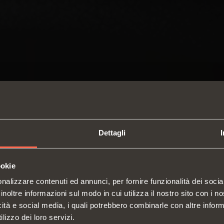
Dettagli
ookie
SWITCH TO THE SALICE US
nalizzare contenuti ed annunci, per fornire funzionalità dei socia
WEBSITE TO SEE THE PRODUCTS
inoltre informazioni sul modo in cui utilizza il nostro sito con i 
SPECIFIC TO THE US
icità e social media, i quali potrebbero combinarle con altre inform
Cerniere
Guide
Chi siamo
lizzo dei loro servizi.
Sistemi di sollevamento e ribalta
Sistem