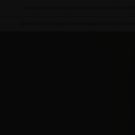
Assistenza Tecnica
Area Press
Lavora con noi
Sostenib
Azienda
Prodotti
Ispirazione
Magazine
Distribuzion