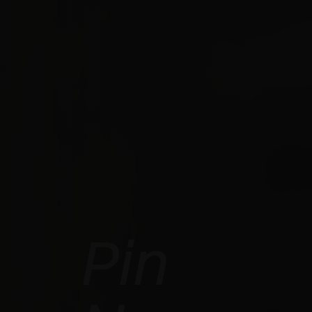
Pin
EXEDRA2
MOTORIZADA