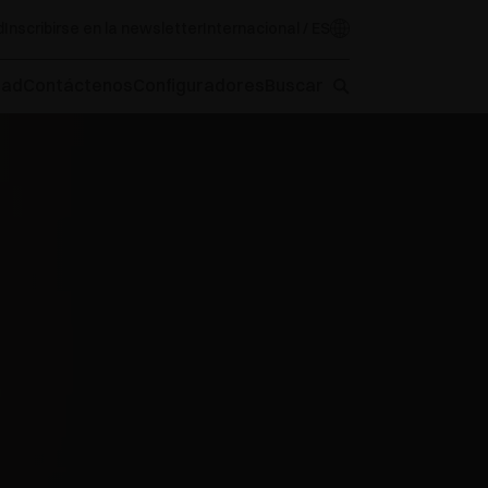
d
Inscribirse en la newsletter
Internacional / ES
oad
Contáctenos
Configuradores
Buscar