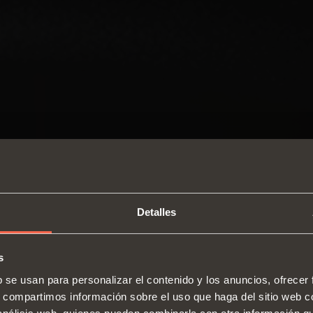
Detalles
s
SWITCH TO THE SALICE US
b se usan para personalizar el contenido y los anuncios, ofrecer
WEBSITE TO SEE THE PRODUCTS
s, compartimos información sobre el uso que haga del sitio web 
Bisagras
Guías
SPECIFIC TO THE US