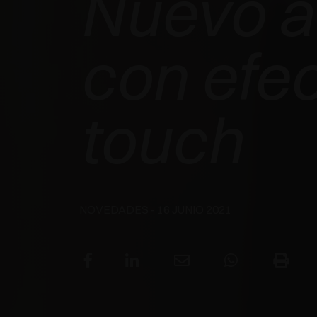
Nuevo 
GANA EL
con efec
INTERZUM
touch
AWARD 2025 -
BEST OF THE
BEST
NOVEDADES
- 16 JUNIO 2021
LEER TODO