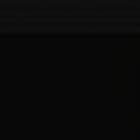
istencia Técnica
Área de prensa
Trabaja con nosotros
Sostenibilida
Empresa
Productos
Inspiración
Revista
Distribución
Downl