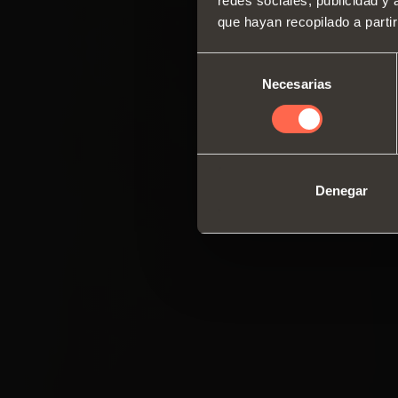
redes sociales, publicidad y
que hayan recopilado a parti
Selección
Necesarias
de
consentimiento
Denegar