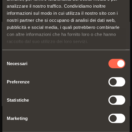
analizzare il nostro traffico. Condividiamo inoltre
informazioni sul modo in cui utilizza il nostro sito con i
nostri partner che si occupano di analisi dei dati web,
pubblicità e social media, i quali potrebbero combinarle
con altre informazioni che ha fornito loro o che hanno
SWITCH TO THE SALICE US
raccolto dal suo utilizzo dei loro servizi.
WEBSITE TO SEE THE PRODUCTS
SPECIFIC TO THE US
Selezione
Necessari
del
YES, TAKE ME TO THE US WEBSITE
consenso
Preferenze
No, thanks
SISTEMA PER ANTE A
Statistiche
SCOMPARSA
Marketing
Exedra2 Star
Evoluzione del sistema Exedra, che