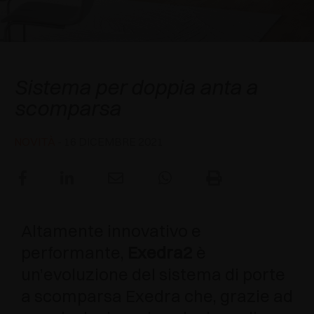
AWARDS
DECELERATORI E CRICCHETTI
EXCESSORIES - APPENDERE
SISTEMI COMPLANARI
EXCESSORIES - CUSTODIRE
SISTEMA PER ANTE SOVRAPPOSTE
DECELERATORI ESTERNI E DA INCASSO
Exedra2
Sistema per doppia anta a
EXCESSORIES - CONTENERE
SISTEMI PER ANTE A SCOMPARSA
CRICCHETTI MECCANICI E MAGNETICI
scomparsa
EXCESSORIES - ESTRARRE
SISTEMI PER ANTE A LIBRO
NOVITÀ
- 16 DICEMBRE 2021
EXCESSORIES - CASSETTI E RIPIANI
COMPONIBILI
EXCESSORIES - RIPIANI
Altamente innovativo e
PIN, SISTEMA PER LA DISPOSIZIONE DI
performante,
Exedra2
è
ELEMENTI
un’evoluzione del sistema di porte
a scomparsa Exedra che, grazie ad