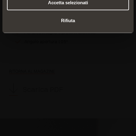
Accetta selezionati
Sistema Push integrato
Incassata nel mobile e anta
Rifiuta
Forma compatta e ridotta
Per ante in legno e profili in alluminio
Angolo apertura 105°
RITORNA AL MAGAZINE
Scarica PDF