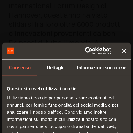
International Forum Design di
Hannover, quest’anno ha visto
sfidarsi fra loro oltre 6000 prodotti
e innovazioni provenienti da ben
54 paesi di tutto il mondo. A
giudicare le migliori espressioni di
design ed estetica ricercata ben
Consenso
Dettagli
Informazioni sui cookie
63 membri di una giuria
internazionale.
Questo sito web utilizza i cookie
Utilizziamo i cookie per personalizzare contenuti ed
annunci, per fornire funzionalità dei social media e per
analizzare il nostro traffico. Condividiamo inoltre
informazioni sul modo in cui utilizza il nostro sito con i
nostri partner che si occupano di analisi dei dati web,