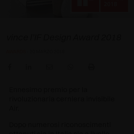
AWARDS
DECELERATORI E CRICCHETTI
EXCESSORIES - APPENDERE
SISTEMI COMPLANARI
EXCESSORIES - CUSTODIRE
SISTEMA PER ANTE SOVRAPPOSTE
DECELERATORI ESTERNI E DA INCASSO
Salice Air
vince l’IF Design Award 2018
EXCESSORIES - CONTENERE
SISTEMI PER ANTE A SCOMPARSA
CRICCHETTI MECCANICI E MAGNETICI
AWARDS
- 20 MARZO 2018
EXCESSORIES - ESTRARRE
SISTEMI PER ANTE A LIBRO
EXCESSORIES - CASSETTI E RIPIANI
COMPONIBILI
Ennesimo premio per la
EXCESSORIES - RIPIANI
rivoluzionaria cerniera invisibile
PIN, SISTEMA PER LA DISPOSIZIONE DI
Air.
ELEMENTI
Dopo numerosi riconoscimenti
ottenuti sia in Italia sia a livello