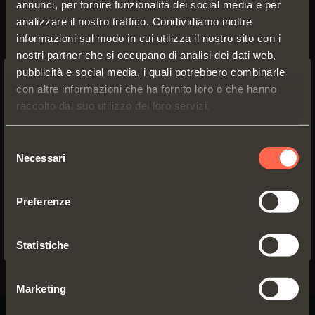
annunci, per fornire funzionalità dei social media e per
analizzare il nostro traffico. Condividiamo inoltre
informazioni sul modo in cui utilizza il nostro sito con i
nostri partner che si occupano di analisi dei dati web,
pubblicità e social media, i quali potrebbero combinarle
LINEABOX EASY
con altre informazioni che ha fornito loro o che hanno
SWITCH TO THE SALICE US
raccolto dal suo utilizzo dei loro servizi.
WEBSITE TO SEE THE PRODUCTS
4 altezze
2 Lati
SPECIFIC TO THE US
disponibili
Selezione
Sponde metalliche
Spessore fondo
Necessari
del
Lineabox Easy, fondo e
16 mm
YES, TAKE ME TO THE US WEBSITE
consenso
retro in legno
Materiale:
alluminio
Preferenze
No, thanks
SCOPRI I DETTAGLI
Taglio delle
sponde a 90°
Statistiche
Marketing