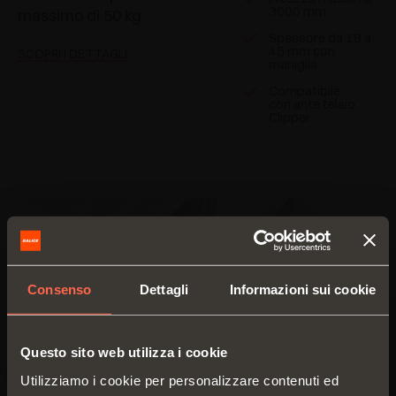
3000 mm
massimo di 50 kg
Spessore da 18 a
45 mm con
SCOPRI I DETTAGLI
maniglia
Compatibile
con ante telaio
Clipper
Consenso
Dettagli
Informazioni sui cookie
Questo sito web utilizza i cookie
Utilizziamo i cookie per personalizzare contenuti ed