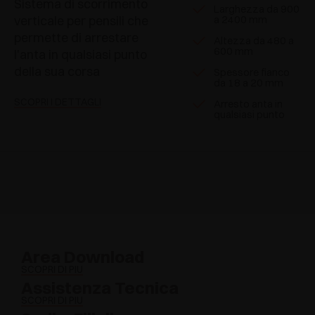
Sistema di scorrimento
Larghezza da 900
verticale per pensili che
a 2400 mm
permette di arrestare
Altezza da 480 a
600 mm
l'anta in qualsiasi punto
della sua corsa
Spessore fianco
da 18 a 20 mm
SCOPRI I DETTAGLI
Arresto anta in
qualsiasi punto
Area Download
SCOPRI DI PIÙ
Assistenza Tecnica
SCOPRI DI PIÙ