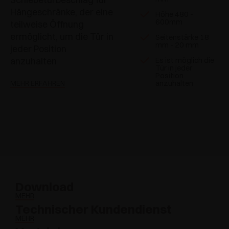
Hängeschränke, der eine
Höhe 480 -
600mm
teilweise Öffnung
ermöglicht, um die Tür in
Seitenstärke 18
mm - 20 mm
jeder Position
anzuhalten
Es ist möglich die
Tür in jeder
Position
anzuhalten
MEHR ERFAHREN
Download
MEHR
Technischer Kundendienst
MEHR