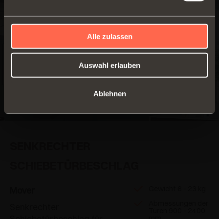
Alle zulassen
Auswahl erlauben
Ablehnen
SENKRECHTER
SCHIEBETÜRBESCHLAG
Gewicht 6 - 23 kg
Mover
Abmessungen der
Senkrechter
Türen 900 - 2400
Schiebetürbeschlag für
mm