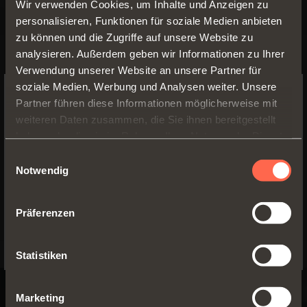
Wir verwenden Cookies, um Inhalte und Anzeigen zu
personalisieren, Funktionen für soziale Medien anbieten
zu können und die Zugriffe auf unsere Website zu
analysieren. Außerdem geben wir Informationen zu Ihrer
LINEABOX EASY
Verwendung unserer Website an unsere Partner für
soziale Medien, Werbung und Analysen weiter. Unsere
4 verfügbare
Partner führen diese Informationen möglicherweise mit
2-Teilige
Höhen
SWITCH TO THE SALICE US
weiteren Daten zusammen, die Sie ihnen bereitgestellt
Metallwangen Lineabox
WEBSITE TO SEE THE PRODUCTS
Stärke des
haben oder die sie im Rahmen Ihrer Nutzung der Dienste
Easy, Boden und
Bodens 16 mm
SPECIFIC TO THE US
gesammelt haben.
Einwilligungsauswahl
Rückwand aus Holz
Material:
Notwendig
Aluminium
YES, TAKE ME TO THE US WEBSITE
MEHR ERFAHREN
Wangen: 90°
Schnitt
Präferenzen
No, thanks
Statistiken
Marketing