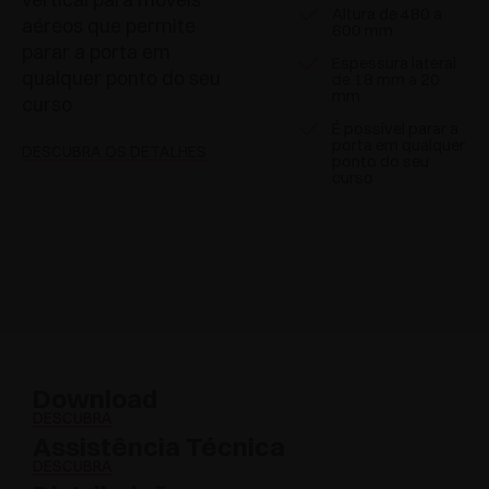
Altura de 480 a
aéreos que permite
600 mm
parar a porta em
Espessura lateral
qualquer ponto do seu
de 18 mm a 20
mm
curso
É possível parar a
porta em qualquer
DESCUBRA OS DETALHES
ponto do seu
curso
Download
DESCUBRA
Assistência Técnica
DESCUBRA