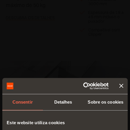
3000 mm
máximo de 50 kg
Espessura de 18 a
45 mm incluso o
DESCUBRA OS DETALHES
puxador
Compatível com
Clipper
Consentir
Detalhes
Sobre os cookies
Este website utiliza cookies