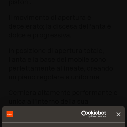
pistoni.
Il movimento di apertura è
decelerato; la discesa dell'anta è
dolce e progressiva.
In posizione di apertura totale,
l'anta e la base del mobile sono
perfettamente allineate, creando
un piano regolare e uniforme.
Cerniera altamente performante e
unica all’interno della sua
categoria, capace di garantire
grande stabilità e resistenza,