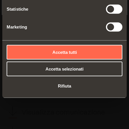
disposizione per fornire documentazione,
Statistiche
informazioni e materiale fotografico.
Ufficio Comunicazione - Arturo Salice S.p.A.
Marketing
Via Provinciale Novedratese, 10
22060 Novedrate (CO) - Italia
Tel. +39 031/790424
Fax +39 031/791508
Accetta tutti
marketing@salice.com
Accetta selezionati
Rifiuta
TORNA ALL'AREA PRESS
Visualizza comunicazione