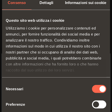
Pacta è disponibile anche in
Consenso
Dettagli
Informazioni sui cookie
versione Push.
Questo sito web utilizza i cookie
Numerose le sue finiture e
Utilizziamo i cookie per personalizzare contenuti ed
molteplici gli ambiti di
annunci, per fornire funzionalità dei social media e per
applicazione: in mobili da
analizzare il nostro traffico. Condividiamo inoltre
soggiorno, in cucina, zona living e
informazioni sul modo in cui utilizza il nostro sito con i
camere d'hotel, dove l'anta può
nostri partner che si occupano di analisi dei dati web,
pubblicità e social media, i quali potrebbero combinarle
fungere da ripiano bar o dare vita a
con altre informazioni che ha fornito loro o che hanno
piccoli scrittoi, e in camerette per
SWITCH TO THE SALICE US
raccolto dal suo utilizzo dei loro servizi.
WEBSITE TO SEE THE PRODUCTS
bambini, per creare una scrivania.
SPECIFIC TO THE US
Selezione
Necessari
del
YES, TAKE ME TO THE US WEBSITE
consenso
Preferenze
No, thanks
Il nostro Ufficio Comunicazione è a completa