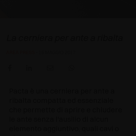
AWARDS
DECELERATORI E CRICCHETTI
EXCESSORIES - APPENDERE
SISTEMI COMPLANARI
EXCESSORIES - CUSTODIRE
SISTEMA PER ANTE SOVRAPPOSTE
DECELERATORI ESTERNI E DA INCASSO
Pacta
La cerniera per ante a ribalta
EXCESSORIES - CONTENERE
SISTEMI PER ANTE A SCOMPARSA
CRICCHETTI MECCANICI E MAGNETICI
AREA PRESS
- 15 MAGGIO 2017
EXCESSORIES - ESTRARRE
SISTEMI PER ANTE A LIBRO
EXCESSORIES - CASSETTI E RIPIANI
COMPONIBILI
Pacta è una cerniera per ante a
EXCESSORIES - RIPIANI
ribalta compatta ed essenziale
PIN, SISTEMA PER LA DISPOSIZIONE DI
che permette di aprire e chiudere
ELEMENTI
le ante senza l'ausilio di alcun
elemento aggiuntivo, quali cavi o