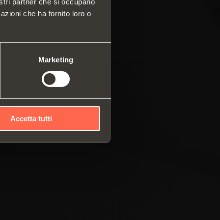
nostri partner che si occupano
azioni che ha fornito loro o
 e cassetti
a componibile di profili
ali
mi scorrevoli
Marketing
Accetta tutti