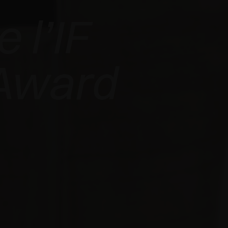
 l’IF
Award