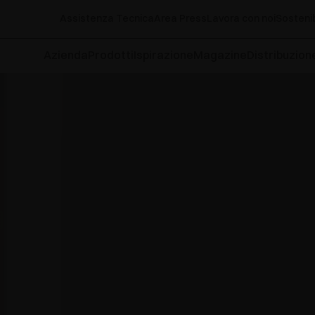
Assistenza Tecnica
Area Press
Lavora con noi
Sostenib
Azienda
Prodotti
Ispirazione
Magazine
Distribuzion