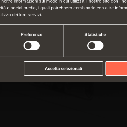
WEBSITE TO SEE THE PRODUCTS
inoltre informazioni sul modo in cui utilizza il nostro sito con i 
SPECIFIC TO THE US
icità e social media, i quali potrebbero combinarle con altre inform
Cerniere
Guide
Chi siamo
lizzo dei loro servizi.
Sistemi di sollevamento e ribalta
Sistem
Fiere
Cataloghi
YES, TAKE ME TO THE US WEBSITE
No, thanks
vertic
Assistenza Tecnica
Istruzioni di montaggio
Attrezzature interne per armadi
Siste
Preferenze
Statistiche
Lavora con noi
Deceleratori e cricchetti
Accetta selezionati