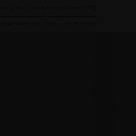
ilità
Iscriviti alla newsletter
Internazionale / IT
e
Download
Contatti
Configuratori
Cerca