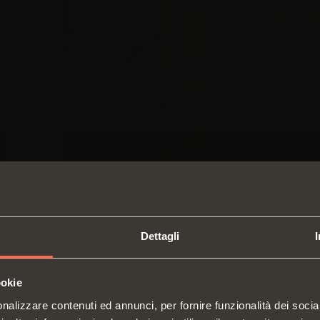
Dettagli
ookie
SWITCH TO THE SALICE US
nalizzare contenuti ed annunci, per fornire funzionalità dei socia