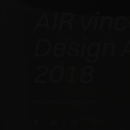
AIR vince
MOTORIZZATO
VINCE
Design 
L’INTERZUM
2018
AWARD 2025 -
BEST OF THE
BEST
AREA PRESS
- 17 APRILE 2018
LEGGI TUTTO