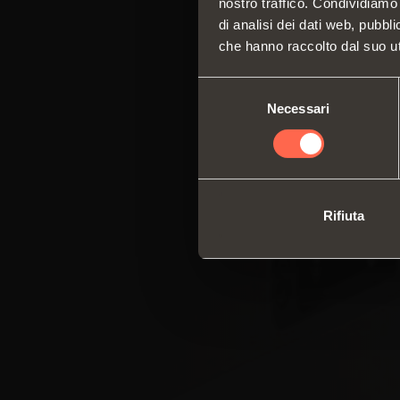
nostro traffico. Condividiamo 
di analisi dei dati web, pubbl
che hanno raccolto dal suo uti
Selezione
Necessari
del
consenso
Rifiuta