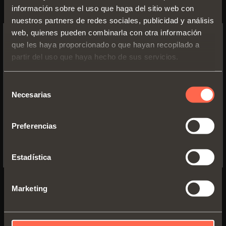
Sistema Silentia+ con tratamiento protector especial
información sobre el uso que haga del sitio web con
para su aplicación en exteriores o en condiciones
nuestros partners de redes sociales, publicidad y análisis
ambientales exigentes.
web, quienes pueden combinarla con otra información
que les haya proporcionado o que hayan recopilado a
DESCUBRIR CHROMIA
SWITCH TO THE SALICE US
partir del uso que haya hecho de sus servicios.
WEBSITE TO SEE THE PRODUCTS
SPECIFIC TO THE US
Selección
Necesarias
de
YES, TAKE ME TO THE US WEBSITE
consentimiento
Preferencias
No, thanks
Estadística
Marketing