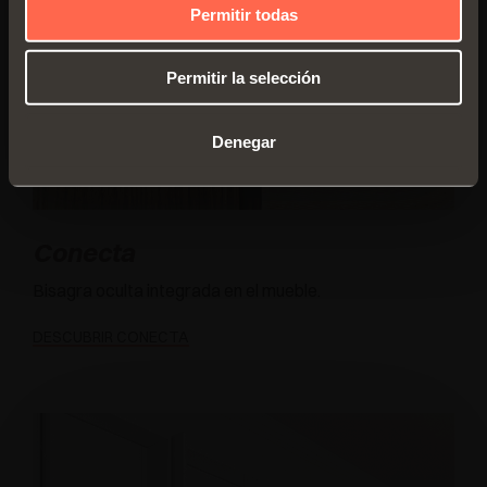
Permitir todas
Permitir la selección
Denegar
Conecta
Bisagra oculta integrada en el mueble.
DESCUBRIR CONECTA