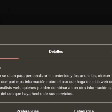
Detalles
s
SWITCH TO THE SALICE US
b se usan para personalizar el contenido y los anuncios, ofrecer
WEBSITE TO SEE THE PRODUCTS
s, compartimos información sobre el uso que haga del sitio web 
Bisagras
Guías
SPECIFIC TO THE US
 análisis web, quienes pueden combinarla con otra información q
Quiénes somos
Sistemas de alzamiento y puerta
Siste
r del uso que haya hecho de sus servicios.
Ferias
abatible
Catálogos
verti
YES, TAKE ME TO THE US WEBSITE
No, thanks
Asistencia técnica
Equipamiento interior para
Instrucciones de montaje
Siste
Preferencias
Estadística