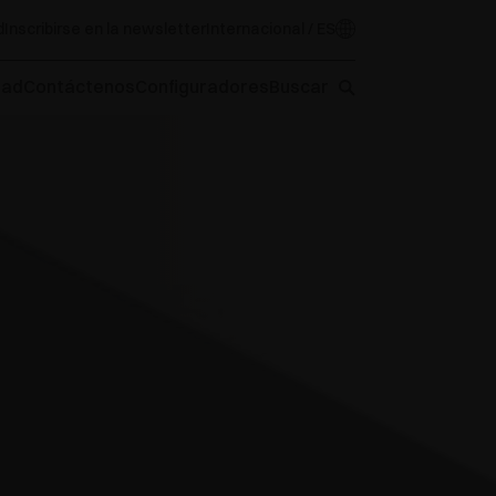
d
Inscribirse en la newsletter
Internacional / ES
oad
Contáctenos
Configuradores
Buscar