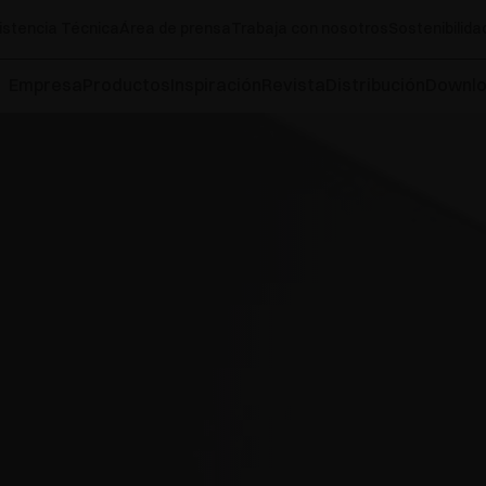
istencia Técnica
Área de prensa
Trabaja con nosotros
Sostenibilida
Empresa
Productos
Inspiración
Revista
Distribución
Downl