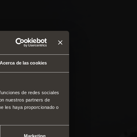
Acerca de las cookies
 funciones de redes sociales
con nuestros partners de
 y cajones
ue les haya proporcionado o
ma modular de perfiles
cales
mas correderos
Marketing