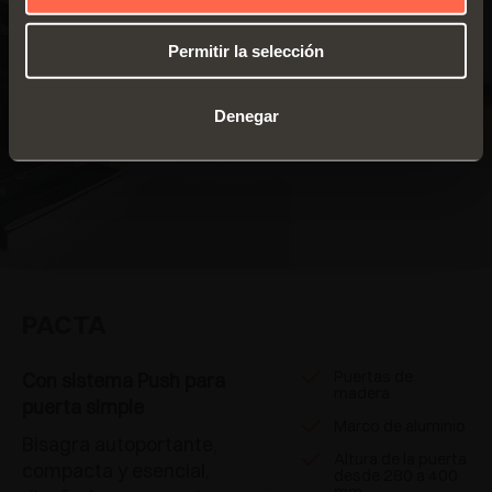
Permitir la selección
Denegar
PACTA
Puertas de
Con sistema Push para
madera
puerta simple
Marco de aluminio
Bisagra autoportante,
Altura de la puerta
compacta y esencial,
desde 280 a 400
mm