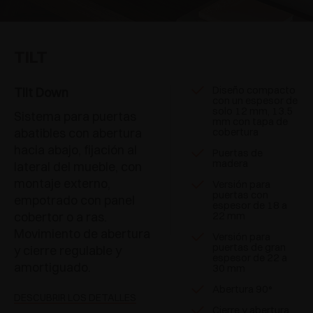
TILT
Diseño compacto
Tilt Down
con un espesor de
solo 12 mm, 13.5
Sistema para puertas
mm con tapa de
abatibles con abertura
cobertura
hacia abajo, fijación al
Puertas de
madera
lateral del mueble, con
montaje externo,
Versión para
puertas con
empotrado con panel
espesor de 18 a
cobertor o a ras.
22 mm
Movimiento de abertura
Versión para
puertas de gran
y cierre regulable y
espesor de 22 a
amortiguado.
30 mm
Abertura 90°
DESCUBRIR LOS DETALLES
Cierre y abertura