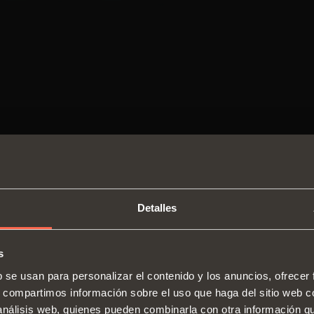
Detalles
s
SWITCH TO THE SALICE US
b se usan para personalizar el contenido y los anuncios, ofrecer
WEBSITE TO SEE THE PRODUCTS
s, compartimos información sobre el uso que haga del sitio web 
Bisagras
Guías
SPECIFIC TO THE US
 análisis web, quienes pueden combinarla con otra información q