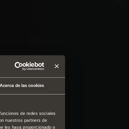
Acerca de las cookies
 funciones de redes sociales
con nuestros partners de
 y cajones
ue les haya proporcionado o