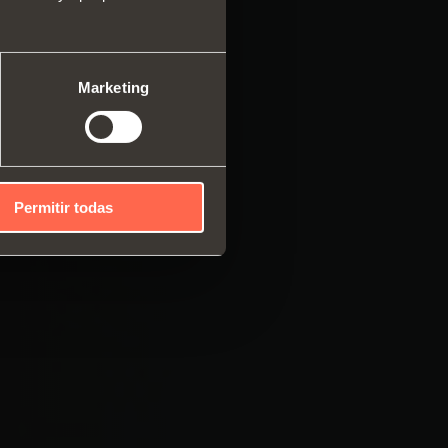
ma modular de perfiles
cales
mas correderos
Marketing
Permitir todas