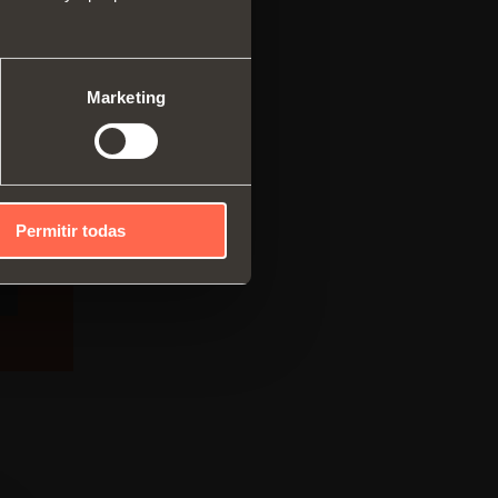
ma modular de perfiles
cales
mas correderos
Marketing
Permitir todas