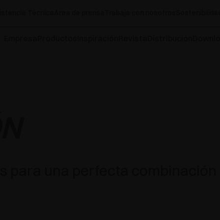
istencia Técnica
Área de prensa
Trabaja con nosotros
Sostenibilida
Empresa
Productos
Inspiración
Revista
Distribución
Downl
ÓN
s para una perfecta combinación 