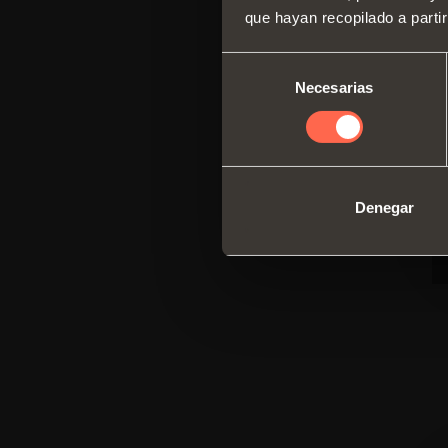
que hayan recopilado a parti
Selección
Necesarias
de
consentimiento
Denegar