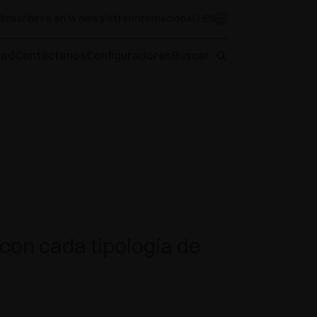
d
Inscribirse en la newsletter
Internacional / ES
oad
Contáctenos
Configuradores
Buscar
con cada tipología de