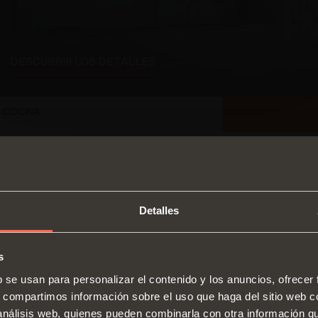
DESCUBRIR LOS DETALLES
COCINA
Detalles
s
SWITCH TO THE SALICE US
b se usan para personalizar el contenido y los anuncios, ofrecer
WEBSITE TO SEE THE PRODUCTS
s, compartimos información sobre el uso que haga del sitio web 
Bisagras
Guías
SPECIFIC TO THE US
 análisis web, quienes pueden combinarla con otra información q