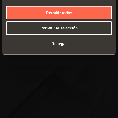
disponibles
rebajada
Espesor fondo 16
Permitir todas
Laterales metálicos
mm
Lineabox Easy, fondo y
Material: aluminio
parte posterior de
Permitir la selección
Corte de los
madera
laterales a 90°
Denegar
DESCUBRIR LOS DETALLES