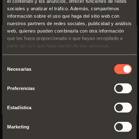
el contenido y los anuncios, ofrecer funciones de redes
sociales y analizar el tráfico. Además, compartimos
información sobre el uso que haga del sitio web con
nuestros partners de redes sociales, publicidad y análisis
web, quienes pueden combinarla con otra información
que les haya proporcionado o que hayan recopilado a
SWITCH TO THE SALICE US
partir del uso que haya hecho de sus servicios.
WEBSITE TO SEE THE PRODUCTS
SPECIFIC TO THE US
Selección
Necesarias
de
YES, TAKE ME TO THE US WEBSITE
consentimiento
Preferencias
No, thanks
Estadística
LINEABOX EASY
Marketing
4 alturas
2 Lados - Parte posterior