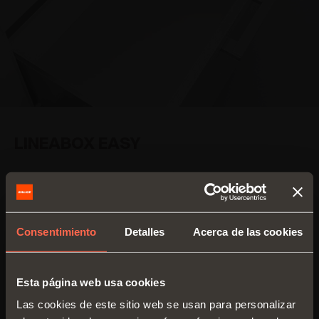
LINEABOX EASY
4 alturas
2 Lados
disponibles
Laterales metálicos
Espesor fondo 16
Lineabox Easy, fondo y
mm
Consentimiento
Detalles
Acerca de las cookies
parte posterior de
Material: aluminio
madera
Corte de los
laterales a 90°
Esta página web usa cookies
DESCUBRIR LOS DETALLES
Las cookies de este sitio web se usan para personalizar