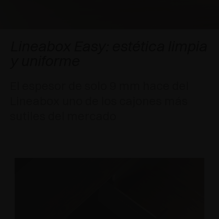
APLICACIONES ESPECIALES
RECONOCIMIENTOS
AMORTIGUADORES Y PULSADORES
EXCESSORIES - COLGAR
SISTEMAS COPLANARIOS
EXCESSORIES - CONSERVAR
SISTEMA PARA PUERTAS SUPERPUESTAS
AMORTIGUADORES EXTERNOS Y DE ENCAJAR
Lineabox Easy: estética limpia
y uniforme
EXCESSORIES - CONTENER
SISTEMAS PARA PUERTAS OCULTAS
PULSADORES MECÁNICOS Y MAGNÉTICOS
El espesor de solo 9 mm hace del
EXCESSORIES - EXTRAER
SISTEMAS PARA PUERTAS DE LIBRO
Lineabox uno de los cajones más
EXCESSORIES - CAJONES Y ESTANTES
sutiles del mercado
MODULARES
EXCESSORIES - ESTANTES
PIN, SISTEMA PARA LA DISPOSICIÓN DE
ELEMENTOS