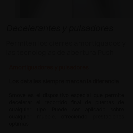
APLICACIONES ESPECIALES
RECONOCIMIENTOS
AMORTIGUADORES Y PULSADORES
EXCESSORIES - COLGAR
SISTEMAS COPLANARIOS
EXCESSORIES - CONSERVAR
SISTEMA PARA PUERTAS SUPERPUESTAS
AMORTIGUADORES EXTERNOS Y DE ENCAJAR
Decelerantes y pulsadores
EXCESSORIES - CONTENER
SISTEMAS PARA PUERTAS OCULTAS
PULSADORES MECÁNICOS Y MAGNÉTICOS
Permiten los cierres amortiguados y
las tecnologías de abertura Push
EXCESSORIES - EXTRAER
SISTEMAS PARA PUERTAS DE LIBRO
Amortiguadores y pulsadores
EXCESSORIES - CAJONES Y ESTANTES
MODULARES
Los detalles siempre marcan la diferencia
EXCESSORIES - ESTANTES
Smove es el dispositivo especial que permite
decelerar el recorrido final de puertas de
PIN, SISTEMA PARA LA DISPOSICIÓN DE
cualquier tipo. Puede ser aplicado sobre
ELEMENTOS
cualquier mueble, ofreciendo prestaciones
óptimas.