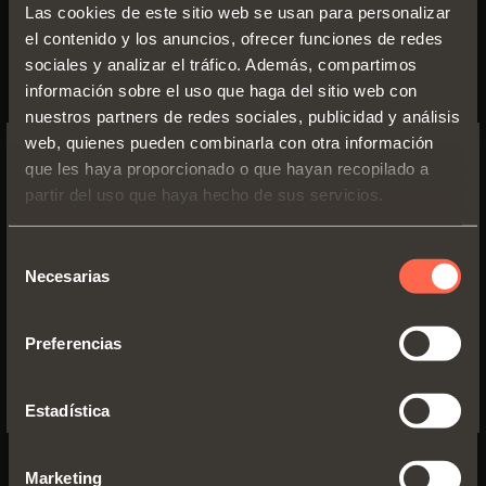
Las cookies de este sitio web se usan para personalizar
el contenido y los anuncios, ofrecer funciones de redes
sociales y analizar el tráfico. Además, compartimos
información sobre el uso que haga del sitio web con
nuestros partners de redes sociales, publicidad y análisis
web, quienes pueden combinarla con otra información
que les haya proporcionado o que hayan recopilado a
SWITCH TO THE SALICE US
partir del uso que haya hecho de sus servicios.
WEBSITE TO SEE THE PRODUCTS
Inspiración
SPECIFIC TO THE US
Practicidad,
Selección
Necesarias
de
YES, TAKE ME TO THE US WEBSITE
optimizando los
consentimiento
Preferencias
No, thanks
espacios
Estadística
Los productos Salice responden a cualquier
funcionalidad della cocina, ofreciendo infinitas
oportunidades y soluciones altamente personalizables.
Marketing
DESCUBRIR