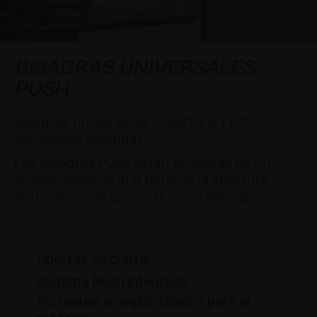
APLICACIONES ESPECIALES
RECONOCIMIENTOS
AMORTIGUADORES Y PULSADORES
EXCESSORIES - COLGAR
SISTEMAS COPLANARIOS
EXCESSORIES - CONSERVAR
SISTEMA PARA PUERTAS SUPERPUESTAS
AMORTIGUADORES EXTERNOS Y DE ENCAJAR
BISAGRAS UNIVERSALES
PUSH
EXCESSORIES - CONTENER
SISTEMAS PARA PUERTAS OCULTAS
PULSADORES MECÁNICOS Y MAGNÉTICOS
Bisagras universales - Abertura 110° -
EXCESSORIES - EXTRAER
SISTEMAS PARA PUERTAS DE LIBRO
Aplicación estándar
EXCESSORIES - CAJONES Y ESTANTES
Las bisagras Push están provistas de un
MODULARES
muelle especial que permite la abertura
automática de la puerta sin tiradores
EXCESSORIES - ESTANTES
PIN, SISTEMA PARA LA DISPOSICIÓN DE
Puertas de cristal
ELEMENTOS
Sistema Push integrado
No requiere ningún taladro para el