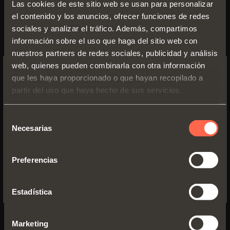
Las cookies de este sitio web se usan para personalizar
el contenido y los anuncios, ofrecer funciones de redes
sociales y analizar el tráfico. Además, compartimos
información sobre el uso que haga del sitio web con
nuestros partners de redes sociales, publicidad y análisis
web, quienes pueden combinarla con otra información
que les haya proporcionado o que hayan recopilado a
SWITCH TO THE SALICE US
partir del uso que haya hecho de sus servicios.
WEBSITE TO SEE THE PRODUCTS
SPECIFIC TO THE US
Prospecto técnico
Selección
PDF 6.53MB
Necesarias
de
YES, TAKE ME TO THE US WEBSITE
consentimiento
Preferencias
No, thanks
VERSIONES
COMPONENTES
ACCESORIOS
Estadística
Marketing