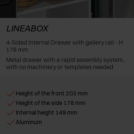
RECONOCIMIENTOS
EXCESSORIES - CONSERVAR
SISTEMAS PARA PUERTAS OCULTAS
AMORTIGUADORES EXTERNOS Y DE ENCAJAR
EXCESSORIES - CONTENER
SISTEMAS PARA PUERTAS DE LIBRO
PULSADORES MECÁNICOS Y MAGNÉTICOS
LINEABOX
EXCESSORIES - EXTRAER
4-Sided Internal Drawer with gallery rail - H
178 mm
EXCESSORIES - ESTANTES
Metal drawer with a rapid assembly system,
with no machinery or templates needed
PIN, SISTEMA PARA LA DISPOSICIÓN DE
ELEMENTOS
Height of the front 203 mm
Height of the side 178 mm
Internal height 149 mm
Aluminum