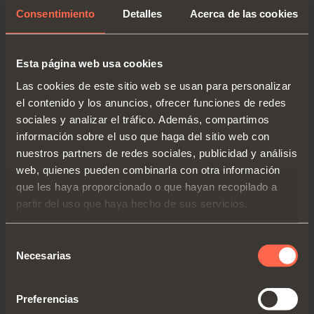
Consentimiento
Detalles
Acerca de las cookies
Can be personalized according to the width of the
cabinet
Esta página web usa cookies
Height, sideways and depth adjustment of the
Las cookies de este sitio web se usan para personalizar
drawer incorporated in the runner fixing clips
el contenido y los anuncios, ofrecer funciones de redes
sociales y analizar el tráfico. Además, compartimos
Material:
información sobre el uso que haga del sitio web con
- aluminum for Lineabox sides, front panel and
nuestros partners de redes sociales, publicidad y análisis
railing
web, quienes pueden combinarla con otra información
- plastic for front panel adapters
que les haya proporcionado o que hayan recopilado a
- metal for covers
partir del uso que haya hecho de sus servicios.
Finishes: White, Gray, Stainless steel
Selección
Necesarias
de
Catálogo
consentimiento
Preferencias