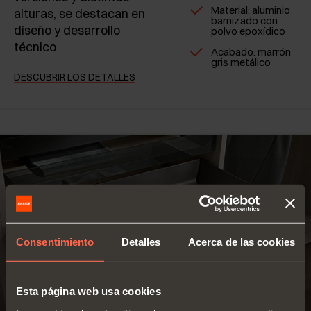
Material: aluminio
alturas, se destacan en
barnizado con
diseño y desarrollo
polvo epoxídico
técnico
Acabado: marrón
gris metálico
DESCUBRIR LOS DETALLES
Consentimiento
Detalles
Acerca de las cookies
Esta página web usa cookies