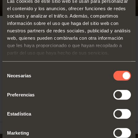
Las cookies de este sitio web se usan para personalizar
el contenido y los anuncios, ofrecer funciones de redes
sociales y analizar el tráfico. Además, compartimos
información sobre el uso que haga del sitio web con
EXCESSORIES - EXTRAER
nuestros partners de redes sociales, publicidad y análisis
web, quienes pueden combinarla con otra información
que les haya proporcionado o que hayan recopilado a
Altura perfil: 128
Cajón aluminio 3 lados H
mm
partir del uso que haya hecho de sus servicios.
128 - para frontal cristal
Anchura máxima
Disponibles en múltiples
del cajón: 1500
mm
Selección
versiones y distintas
Necesarias
de
Material: aluminio
alturas, se destacan en
barnizado con
consentimiento
diseño y desarrollo
polvo epoxídico
técnico
Preferencias
Acabado: marrón
gris metálico
DESCUBRIR LOS DETALLES
Estadística
Marketing