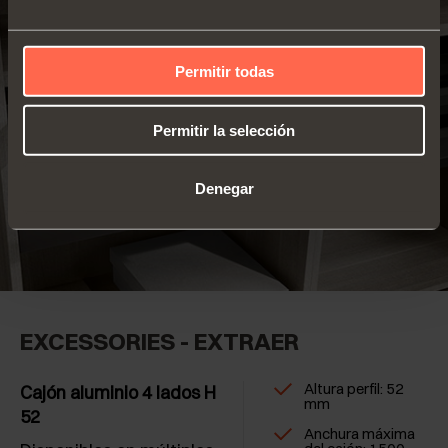
Permitir todas
Permitir la selección
Denegar
EXCESSORIES - EXTRAER
Altura perfil: 52
Cajón aluminio 4 lados H
mm
52
Anchura máxima