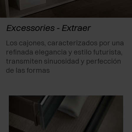
RECONOCIMIENTOS
EXCESSORIES - CONSERVAR
SISTEMAS PARA PUERTAS OCULTAS
AMORTIGUADORES EXTERNOS Y DE ENCAJAR
EXCESSORIES - CONTENER
SISTEMAS PARA PUERTAS DE LIBRO
PULSADORES MECÁNICOS Y MAGNÉTICOS
Excessories - Extraer
EXCESSORIES - EXTRAER
Los cajones, caracterizados por una
refinada elegancia y estilo futurista,
EXCESSORIES - ESTANTES
transmiten sinuosidad y perfección
PIN, SISTEMA PARA LA DISPOSICIÓN DE
de las formas
ELEMENTOS