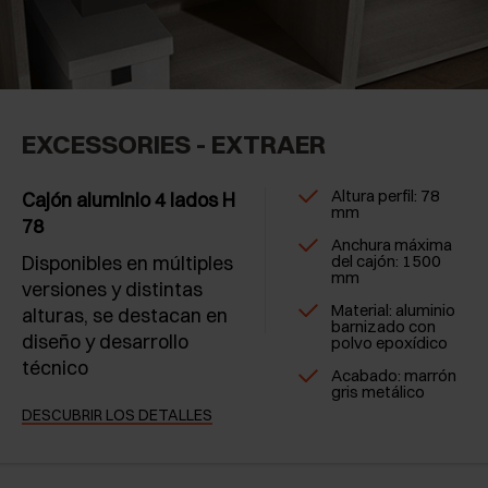
EXCESSORIES - EXTRAER
Altura perfil: 78
Cajón aluminio 4 lados H
mm
78
Anchura máxima
Disponibles en múltiples
del cajón: 1500
mm
versiones y distintas
Material: aluminio
alturas, se destacan en
barnizado con
diseño y desarrollo
polvo epoxídico
técnico
Acabado: marrón
gris metálico
DESCUBRIR LOS DETALLES