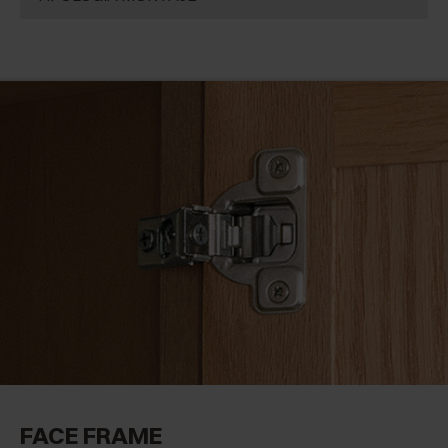
Materiales especiales
(1)
Ángulo negativo
(1)
Grande
(4)
Enganche rápido
(32)
Ángulo positivo
(8)
Tornillo con bases tradicionales
(37)
Contracodo
(7)
Contracodo largo
(1)
Elementos frigorífico
(1)
Muebles angulares
(2)
Puertas molduradas
(3)
Puertas biseladas
(3)
FACE FRAME