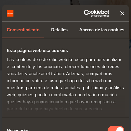
Consentimiento
Detalles
Acerca de las cookies
Esta página web usa cookies
Las cookies de este sitio web se usan para personalizar
el contenido y los anuncios, ofrecer funciones de redes
sociales y analizar el tráfico. Además, compartimos
información sobre el uso que haga del sitio web con
SELF-CLOSING
nuestros partners de redes sociales, publicidad y análisis
web, quienes pueden combinarla con otra información
Para puertas de
Serie 100 - Abertura 105°
que les haya proporcionado o que hayan recopilado a
peso y espesor
- Contracodo
reducidos (15-20
partir del uso que haya hecho de sus servicios.
mm)
Bisagra cierre
Puertas de
automático
Selección
madera
Necesarias