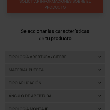
SOLICITAR INFORMACIONES SOBRE EL
PRODUCTO
Seleccionar las características
de
tu producto
TIPOLOGÍA ABERTURA / CIERRE
Cierre automático
(37)
MATERIAL PUERTA
Madera
(26)
TIPO APLICACIÓN
Aluminio
(5)
Estándar
(20)
ÁNGULO DE ABERTURA
Cristal
(5)
Contracodo para espacios pequeños
(1)
Estándar
(33)
TIPOLOGÍA MONTAJE