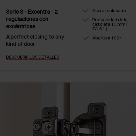
Acero moldeado
Serie S - Excentra - 2
regulaciones con
Profundidad de la
cazoleta 11 mm (
excéntricas
7/16˝ )
A perfect closing to any
Abertura 106°
kind of door
DESCUBRIR LOS DETALLES