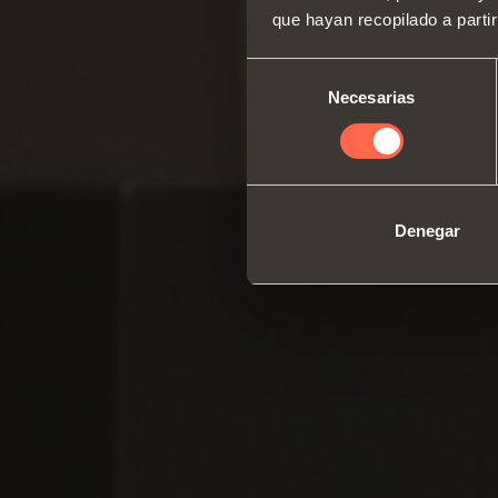
que hayan recopilado a parti
Selección
Necesarias
de
consentimiento
Denegar