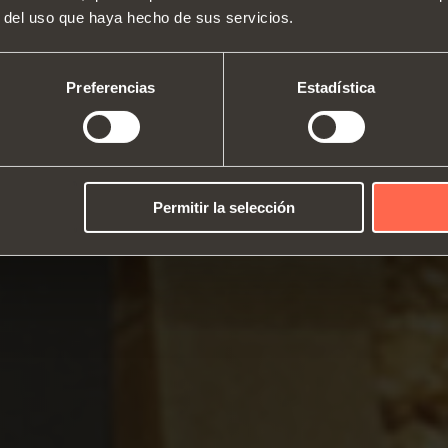
Quiénes somos
Bisagras
Guías
r del uso que haya hecho de sus servicios.
Ferias
Sistemas de alzamiento y puerta
Catálogos
Equip
Asistencia técnica
abatible
Instrucciones de montaje
armar
Preferencias
Estadística
Trabajar con nosotros
Sistemas correderos
Amort
Permitir la selección