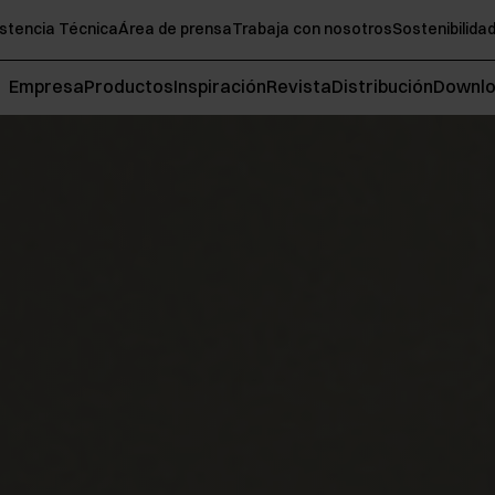
stencia Técnica
Área de prensa
Trabaja con nosotros
Sostenibilida
Empresa
Productos
Inspiración
Revista
Distribución
Downl