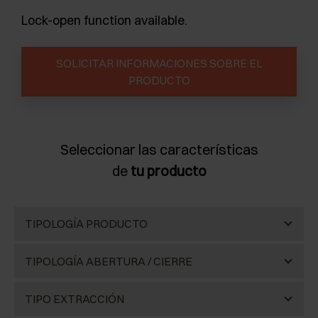
Lock-open function available.
SOLICITAR INFORMACIONES SOBRE EL
PRODUCTO
Seleccionar las características
de
tu producto
TIPOLOGÍA PRODUCTO
Estante extraible
(4)
TIPOLOGÍA ABERTURA / CIERRE
Abertura Push
(2)
TIPO EXTRACCIÓN