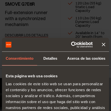
120 Lbs (55 kg)
SMOVE G7E6R
Static Load
Capacity
Full-extension runner
with a synchronized
110 Lbs (50 kg)
Dynamic Load
mechanism
Capacity
Available in 14” to
DESCUBRIR LOS DETALLES
20” length (from
350 mm to 500
mm)
Integrated Smove
system
Consentimiento
Detalles
Acerca de las cookies
Esta página web usa cookies
Las cookies de este sitio web se usan para personalizar
el contenido y los anuncios, ofrecer funciones de redes
sociales y analizar el tráfico. Además, compartimos
información sobre el uso que haga del sitio web con
nuestros partners de redes sociales, publicidad y análisis