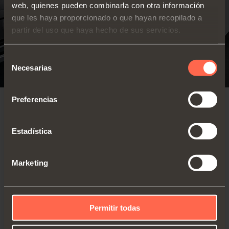
web, quienes pueden combinarla con otra información
que les haya proporcionado o que hayan recopilado a
partir del uso que haya hecho de sus servicios.
Selección
Necesarias
de
consentimiento
Preferencias
PROGRESSA+ SHELF PUSH
Estadística
120 Lbs (55 kg)
PUSH G7E6Q
Static Load
Capacity
Full-extension runner
Marketing
with a synchronized
110 Lbs (50 kg)
Dynamic Load
mechanism
Capacity
Available in 14” to
DESCUBRIR LOS DETALLES
20” length (from
Permitir todas
350 mm to 500
mm)