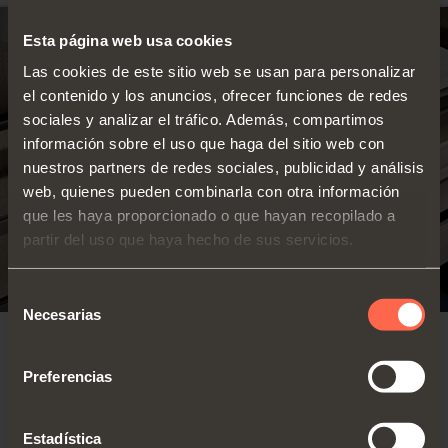
Esta página web usa cookies
Las cookies de este sitio web se usan para personalizar
el contenido y los anuncios, ofrecer funciones de redes
sociales y analizar el tráfico. Además, compartimos
información sobre el uso que haga del sitio web con
nuestros partners de redes sociales, publicidad y análisis
web, quienes pueden combinarla con otra información
que les haya proporcionado o que hayan recopilado a
partir del uso que haya hecho de sus servicios.
Selección
Necesarias
de
consentimiento
EXCESSORIES - ESTANTES
Preferencias
Altura perfil: 36
Estante con marco de
mm
aluminio H 36 mm
Estadística