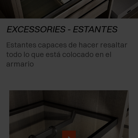
RECONOCIMIENTOS
EXCESSORIES - CONSERVAR
SISTEMAS PARA PUERTAS OCULTAS
AMORTIGUADORES EXTERNOS Y DE ENCAJAR
EXCESSORIES - CONTENER
SISTEMAS PARA PUERTAS DE LIBRO
PULSADORES MECÁNICOS Y MAGNÉTICOS
EXCESSORIES - ESTANTES
EXCESSORIES - EXTRAER
Estantes capaces de hacer resaltar
todo lo que está colocado en el
EXCESSORIES - ESTANTES
armario
PIN, SISTEMA PARA LA DISPOSICIÓN DE
ELEMENTOS