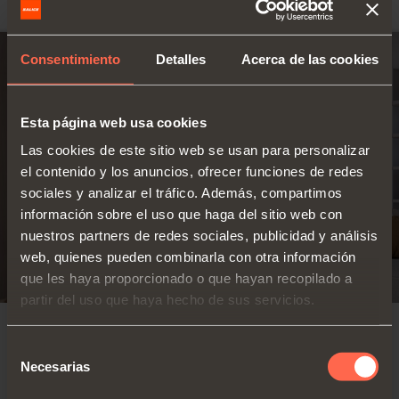
Máximo 2400 con bisagras normales
(1)
Consentimiento
Detalles
Acerca de las cookies
Esta página web usa cookies
Las cookies de este sitio web se usan para personalizar
el contenido y los anuncios, ofrecer funciones de redes
sociales y analizar el tráfico. Además, compartimos
información sobre el uso que haga del sitio web con
nuestros partners de redes sociales, publicidad y análisis
web, quienes pueden combinarla con otra información
que les haya proporcionado o que hayan recopilado a
partir del uso que haya hecho de sus servicios.
SISTEMA PARA PUERTAS DE LIBRO
Selección
Necesarias
de
Abertura máxima
consentimiento
Folder 180