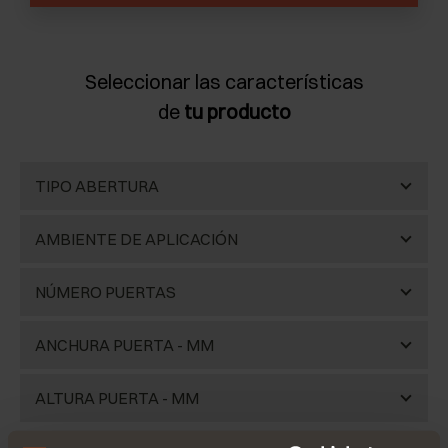
Seleccionar las características
de
tu producto
TIPO ABERTURA
Puertas de libro
(2)
AMBIENTE DE APLICACIÓN
Cocina
(2)
NÚMERO PUERTAS
Baño
(1)
2 puertas
(2)
ANCHURA PUERTA - MM
Oficinas
(1)
Desde 350 hasta 600 mm
(1)
ALTURA PUERTA - MM
máximo 600 mm con bisagras normales
(1)
Desde 600 hasta 2800 mm
(1)