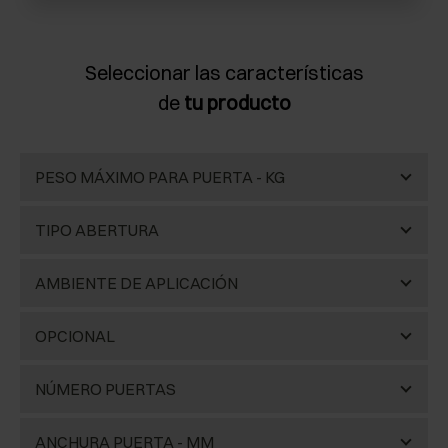
Seleccionar las características
de
tu producto
PESO MÁXIMO PARA PUERTA - KG
Máx. 10 kg
(1)
TIPO ABERTURA
Máx. 20 kg
(1)
Standard
(5)
AMBIENTE DE APLICACIÓN
Máx. 35 kg
(1)
One
(5)
Cocina
(3)
OPCIONAL
Máx. 50 kg
(1)
Step
(4)
Baño
(1)
Power
(4)
NÚMERO PUERTAS
Máx. 70 kg
(1)
Reverso
(5)
Zona día
(3)
Clipper
(3)
1 puerta
(5)
ANCHURA PUERTA - MM