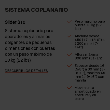
SISTEMA COPLANARIO
Peso máximo para
Slider S10
puerta 10 kg (22
lbs)
Sistema coplanario para
aparadores y armarios
Anchura desde
450 (17-11/16”) a
colgantes de pequeñas
1200 mm (47-
1/4”)
dimensiones con puertas
con un peso máximo de
Altura máxima
800 mm (31-1/2”)
10 kg (22 lbs)
Espesor desde 16
(5/8”) a 30 mm (1-
DESCUBRIR LOS DETALLES
3/16”), máximo 45
mm (1-9/16”) con
manilla
Movimiento
amortiguado en
abertura y en
cierre