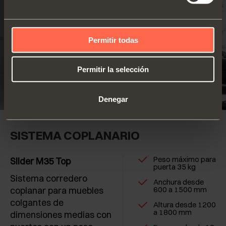
Permitir todas
Permitir la selección
Denegar
SISTEMA COPLANARIO
Peso máximo para
Slider M35 Top
puerta 35 kg
Sistema corredero
Anchura desde
coplanar para muebles
600 a 1500 mm
colgantes de
Altura desde 1200
a 1800 mm
dimensiones medias con