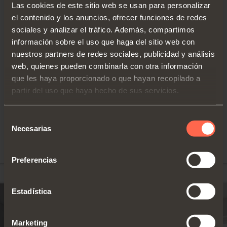
Slider S20
Las cookies de este sitio web se usan para personalizar
puerta 20 kg (44
lbs)
el contenido y los anuncios, ofrecer funciones de redes
Sistema coplanario para
sociales y analizar el tráfico. Además, compartimos
aparadores y armarios
Anchura desde
600 (23-5/8”) a
información sobre el uso que haga del sitio web con
colgantes con puertas
1500 mm (59”)
nuestros partners de redes sociales, publicidad y análisis
con un peso máximo de
Altura máxima
web, quienes pueden combinarla con otra información
20 kg (44 lbs)
1200 mm (47-
7/32”)
que les haya proporcionado o que hayan recopilado a
DESCUBRIR LOS DETALLES
partir del uso que haya hecho de sus servicios.
Espesor desde
19 (3/4”) a 45
mm (1-3/4") con
manilla
Selección
Necesarias
Sistema Push
de
disponible
consentimiento
Preferencias
Estadística
Marketing