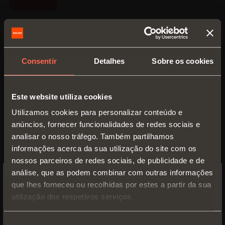
Consentir
Detalhes
Sobre os cookies
Este website utiliza cookies
Utilizamos cookies para personalizar conteúdo e
anúncios, fornecer funcionalidades de redes sociais e
analisar o nosso tráfego. Também partilhamos
Frente para gaveta interna -
informações acerca da sua utilização do site com os
H 75 mm
nossos parceiros de redes sociais, de publicidade e de
análise, que as podem combinar com outras informações
Altura lateral Lineabox Easy
75 mm
que lhes forneceu ou recolhidas por estes a partir da sua
SWITCH TO THE SALICE US
utilização dos respetivos serviços.
Altura máxima do painel frontal
100 mm
WEBSITE TO SEE THE PRODUCTS
SPECIFIC TO THE US
Seleção