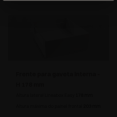
Frente para gaveta interna -
H 178 mm
Altura lateral Lineabox Easy
178 mm
Altura máxima do painel frontal
203 mm