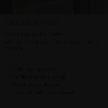
APLICAÇÕES ESPECIAIS
PRÊMIOS
AMORTECEDORES E FECHOS TOQUE
EXCESSORIES - PENDURAR
SISTEMAS COPLANARES
EXCESSORIES - PROTEGER
SISTEMA PARA PORTAS COM SOBREPOSIÇÃO
DESACELERADORES EXTERNOS E DE
LINEABOX EASY
ENCAIXAR
EXCESSORIES - CONTER
SISTEMAS PARA PORTAS OCULTAS
Frente para gaveta interna
DISPOSITIVOS MECÂNICO E MAGNÉTICO
Laterais metálicas Lineabox Easy, fundo em
EXCESSORIES - EXTRAIR
SISTEMAS PARA PORTAS DE DOBRAR
madeira
EXCESSORIES - GAVETAS E PRATELEIRAS
MODULARES
3 alturas disponíveis
EXCESSORIES - PRATELEIRAS
Perfil frontal em alumínio
PIN, SISTEMA POR LA DISPOSIÇÃO DOS
Terminais em plástico
ELEMENTOS
Placas de cobertura em metal