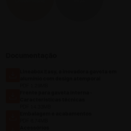
CHAMPAGNE
INOX
Documentação
Lineabox Easy, a inovadora gaveta em
alumínio com design atemporal
PDF 1.29MB
Frente para gaveta interna -
Características técnicas
PDF 14.33MB
Embalagem e acabamentos
PDF 6.74MB
Acessórios