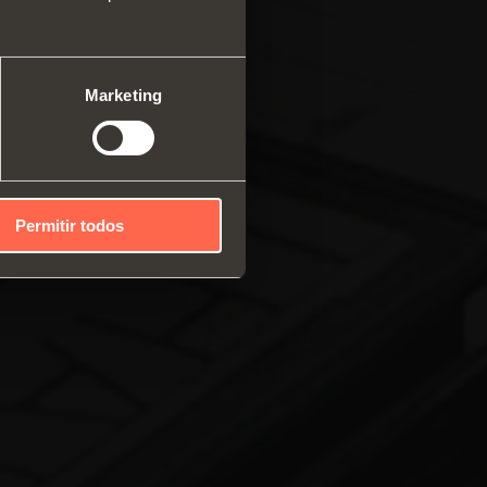
ma modular de perfis
cais
mas deslizantes
Marketing
Permitir todos