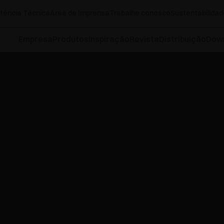
tência Técnica
Área de Imprensa
Trabalhe conosco
Sustentabilidad
Empresa
Produtos
Inspiração
Revista
Distribuição
Dow