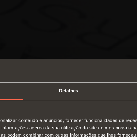
Detalhes
SWITCH TO THE SALICE US
onalizar conteúdo e anúncios, fornecer funcionalidades de redes
WEBSITE TO SEE THE PRODUCTS
informações acerca da sua utilização do site com os nossos pa
Dobradiças
Corre
SPECIFIC TO THE US
ue as podem combinar com outras informações que lhes forneceu 