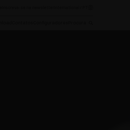
e
Inscreva-se na newsletter
International / PT
nload
Contatos
Configuradores
Procura