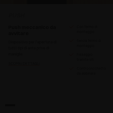
PUSH
Push meccanico da
Con fermo di
montaggio
avvitare
Senza fermo di
Dispositivo per l'apertura di
montaggio
tutti i tipi di ante prive di
maniglie
Fissaggio
tramite viti
SCOPRI I DETTAGLI
Controcricchetto
da abbinare