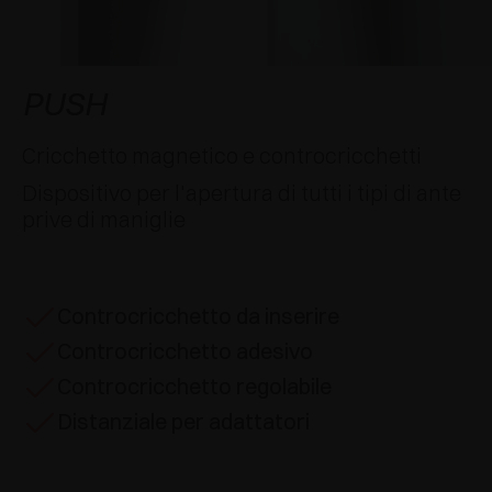
AWARDS
DECELERATORI E CRICCHETTI
EXCESSORIES - APPENDERE
SISTEMI COMPLANARI
EXCESSORIES - CUSTODIRE
SISTEMA PER ANTE SOVRAPPOSTE
DECELERATORI ESTERNI E DA INCASSO
PUSH
EXCESSORIES - CONTENERE
SISTEMI PER ANTE A SCOMPARSA
CRICCHETTI MECCANICI E MAGNETICI
Cricchetto magnetico e controcricchetti
Dispositivo per l'apertura di tutti i tipi di ante
EXCESSORIES - ESTRARRE
SISTEMI PER ANTE A LIBRO
prive di maniglie
EXCESSORIES - CASSETTI E RIPIANI
COMPONIBILI
Controcricchetto da inserire
EXCESSORIES - RIPIANI
Controcricchetto adesivo
PIN, SISTEMA PER LA DISPOSIZIONE DI
Controcricchetto regolabile
ELEMENTI
Distanziale per adattatori