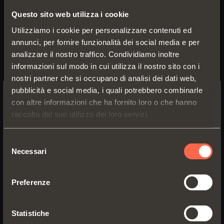
Questo sito web utilizza i cookie
DPASNB
Utilizziamo i cookie per personalizzare contenuti ed
annunci, per fornire funzionalità dei social media e per
Cricchetto magnetico da utilizzare per
analizzare il nostro traffico. Condividiamo inoltre
aumentare la forza di tenuta. Deve
informazioni sul modo in cui utilizza il nostro sito con i
essere sempre utilizzato in
nostri partner che si occupano di analisi dei dati web,
combinazione con il DPM. La posizione
pubblicità e social media, i quali potrebbero combinarle
consigliata del DPM è in corrispondenza
con altre informazioni che ha fornito loro o che hanno
del punto di pressione sull’anta. Quella
SWITCH TO THE SALICE US
raccolto dal suo utilizzo dei loro servizi.
del DPA è indifferente.
WEBSITE TO SEE THE PRODUCTS
Diametro 10 mm, lunghezza 40 mm.
SPECIFIC TO THE US
Beige
Selezione
Necessari
del
YES, TAKE ME TO THE US WEBSITE
consenso
Preferenze
No, thanks
Statistiche