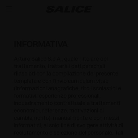
AZIENDA
CHI SIAMO
PRODOTTI
INFORMATIVA
CERNIERE
ISPIRAZIONE
FIERE
Arturo Salice S.p.A., quale Titolare del
trattamento, tratterà i dati personali
GUIDE E CASSETTI
MAGAZINE
CHIUSURA AMMORTIZZATA INTEGRATA
ASSISTENZA TECNICA
rilasciati con la compilazione del presente
template e con l’invio curriculum vitae
EVENTI
DISTRIBUZIONE
SISTEMI DI SOLLEVAMENTO E RIBALTA
APERTURA PUSH PER ANTE SENZA MANIGLIE
CASSETTO METALLICO
LAVORA CON NOI
(informazioni anagrafiche, titoli scolastici e
formativi, esperienze professionali,
NOVITÀ
DOWNLOAD
SISTEMA COMPONIBILE DI PROFILI VERTICALI
CHIUSURA AUTOMATICA
GUIDE A SCOMPARSA
APERTURA VERSO L'ALTO
inquadramento contrattuale e trattamenti
economici, referenze, motivazioni al
CATALOGHI
CONTATTI
SVAGO
ATTREZZATURE INTERNE PER ARMADI
OUTDOOR
RIPIANO ESTRAIBILE
APERTURA VERSO IL BASSO
LUXER
cambiamento), manualmente e con mezzi
informatici, al solo fine di svolgere attività di
ISTRUZIONI DI MONTAGGIO
CONFIGURATORI
DESIGN
SISTEMI SCORREVOLI
APPLICAZIONI SPECIALI
EXCESSORIES - RIPORRE
reclutamento e selezione del personale. Tali