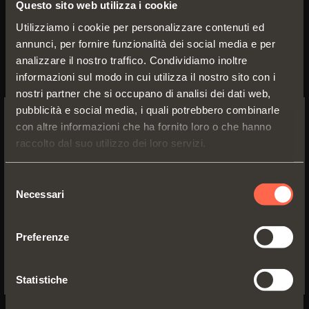
(CO) o inviando una mail a:
ru@salice.com
.
Questo sito web utilizza i cookie
Utilizziamo i cookie per personalizzare contenuti ed
La preghiamo di non inserire nel suo
annunci, per fornire funzionalità dei social media e per
curriculum dati idonei a rivelare lo stato di
analizzare il nostro traffico. Condividiamo inoltre
salute, l'origine razziale ed etnica, le
informazioni sul modo in cui utilizza il nostro sito con i
convinzioni religiose, le opinioni politiche, la
nostri partner che si occupano di analisi dei dati web,
vita sessuale e tutte le informazioni
pubblicità e social media, i quali potrebbero combinarle
qualificabili come dati sensibili ai sensi del
con altre informazioni che ha fornito loro o che hanno
Codice in materia di protezione dei dati
SWITCH TO THE SALICE US
raccolto dal suo utilizzo dei loro servizi.
personali. Qualora appartenga a categorie
WEBSITE TO SEE THE PRODUCTS
protette cortesemente indichi solo tale
SPECIFIC TO THE US
Selezione
appartenenza, si procederà alla eventuale
Necessari
del
specificazione nell’idonea sede.
YES, TAKE ME TO THE US WEBSITE
consenso
Preferenze
11/10/2021 11:30:29 AM
No, thanks
Statistiche