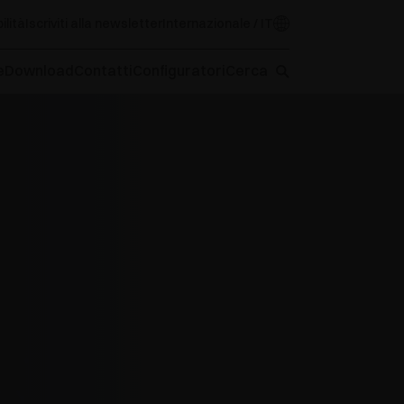
ilità
Iscriviti alla newsletter
Internazionale / IT
e
Download
Contatti
Configuratori
Cerca