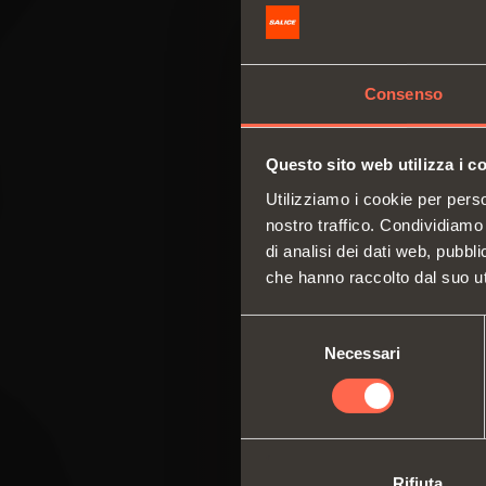
Consenso
Questo sito web utilizza i c
Utilizziamo i cookie per perso
nostro traffico. Condividiamo 
di analisi dei dati web, pubbl
che hanno raccolto dal suo uti
Selezione
Necessari
del
consenso
Rifiuta