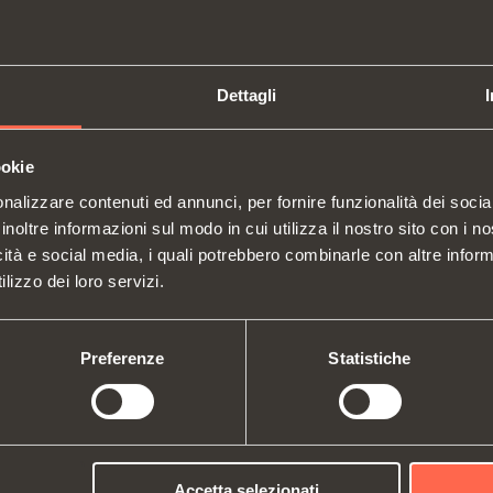
Dettagli
ookie
SWITCH TO THE SALICE US
nalizzare contenuti ed annunci, per fornire funzionalità dei socia
WEBSITE TO SEE THE PRODUCTS
inoltre informazioni sul modo in cui utilizza il nostro sito con i 
SPECIFIC TO THE US
icità e social media, i quali potrebbero combinarle con altre inform
Cerniere
Guide
Chi siamo
lizzo dei loro servizi.
Sistemi di sollevamento e ribalta
Sistem
Fiere
Cataloghi
YES, TAKE ME TO THE US WEBSITE
No, thanks
vertic
Assistenza Tecnica
Istruzioni di montaggio
Attrezzature interne per armadi
Siste
Preferenze
Statistiche
Lavora con noi
Deceleratori e cricchetti
Accetta selezionati