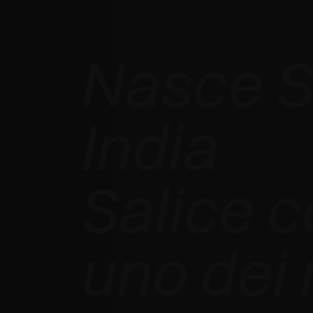
Nasce S
India
Salice c
uno dei 
EXEDRA2