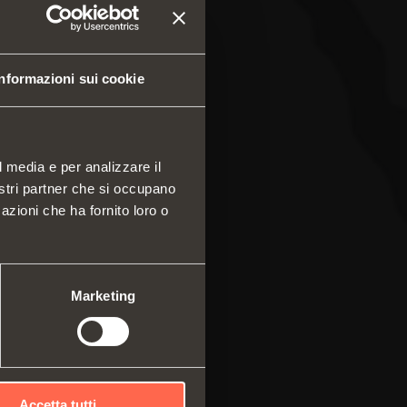
Informazioni sui cookie
l media e per analizzare il
nostri partner che si occupano
azioni che ha fornito loro o
 e cassetti
a componibile di profili
ali
mi scorrevoli
Marketing
Accetta tutti