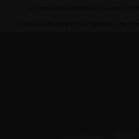
Assistenza Tecnica
Area Press
Lavora con noi
Sostenib
Azienda
Prodotti
Ispirazione
Magazine
Distribuzion