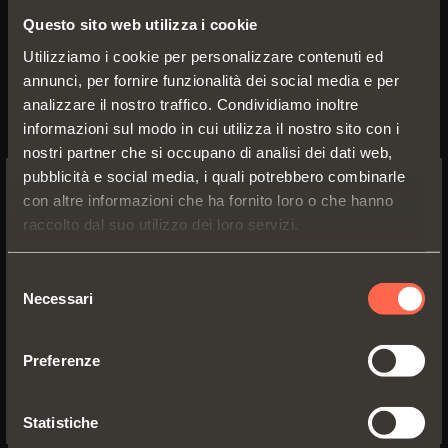
VIDEO: ANTA A RIBALTA DOPPIA
Questo sito web utilizza i cookie
Utilizziamo i cookie per personalizzare contenuti ed
VIDEO: APERTURA ANTA PARALLELA
annunci, per fornire funzionalità dei social media e per
analizzare il nostro traffico. Condividiamo inoltre
VIDEO: APERTURA ANTA BASCULANTE
informazioni sul modo in cui utilizza il nostro sito con i
nostri partner che si occupano di analisi dei dati web,
pubblicità e social media, i quali potrebbero combinarle
con altre informazioni che ha fornito loro o che hanno
SWITCH TO THE SALICE US
raccolto dal suo utilizzo dei loro servizi.
WEBSITE TO SEE THE PRODUCTS
SPECIFIC TO THE US
Selezione
Necessari
del
YES, TAKE ME TO THE US WEBSITE
consenso
Preferenze
No, thanks
Statistiche