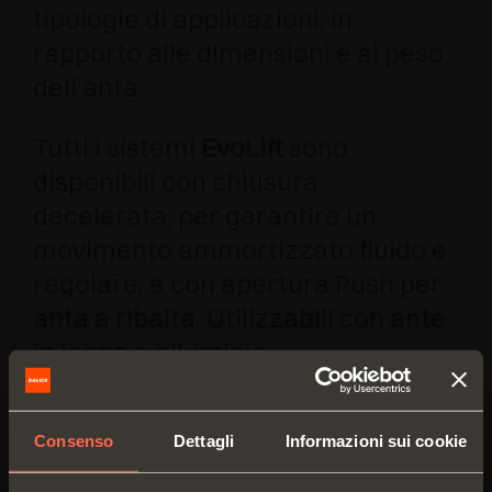
tipologie di applicazioni, in
rapporto alle dimensioni e al peso
dell’anta.
Tutti i sistemi
EvoLift
sono
disponibili con chiusura
decelerata, per garantire un
movimento ammortizzato fluido e
regolare, e con apertura Push per
anta a ribalta. Utilizzabili con ante
in legno e alluminio.
Consenso
Dettagli
Informazioni sui cookie
VIDEO: ANTA A RIBALTA