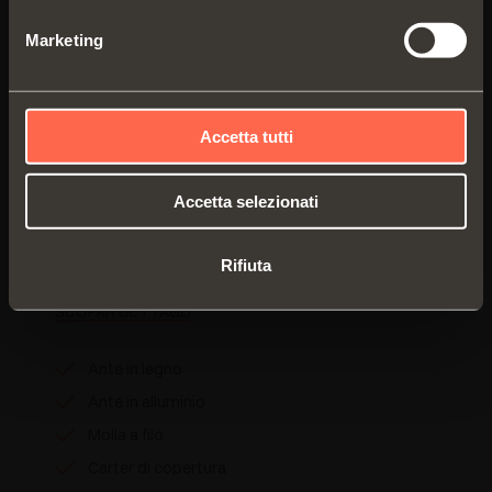
Marketing
EVOLIFT
Accetta tutti
Apertura anta a ribalta doppia, chiusura
decelerata
Accetta selezionati
Compattezza e altissime performance
tecniche
Rifiuta
SCOPRI I DETTAGLI
Ante in legno
Ante in alluminio
Molla a filo
Carter di copertura