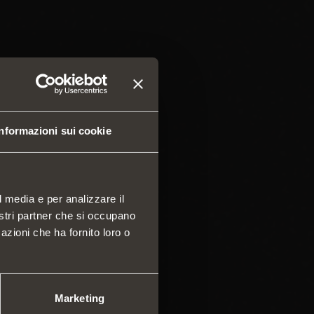
Informazioni sui cookie
l media e per analizzare il
nostri partner che si occupano
azioni che ha fornito loro o
 e cassetti
a componibile di profili
ali
mi scorrevoli
Marketing