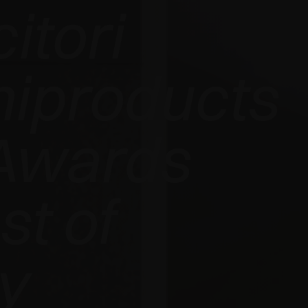
citori
hiproducts
Awards
t of
y