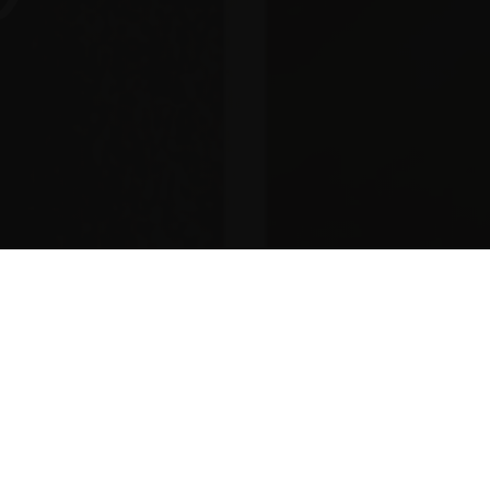
 dalla cerniera Air,
citori del concorso
2016, indetto dal portale di
hiproducts.