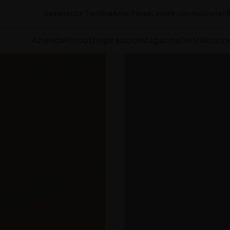
Assistenza Tecnica
Area Press
Lavora con noi
Sostenib
Azienda
Prodotti
Ispirazione
Magazine
Distribuzion