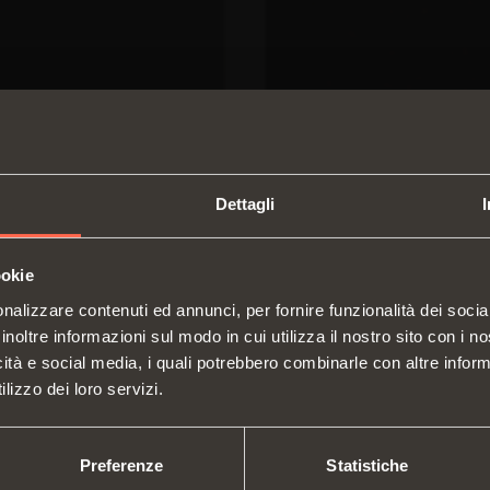
Dettagli
ookie
SWITCH TO THE SALICE US
nalizzare contenuti ed annunci, per fornire funzionalità dei socia
WEBSITE TO SEE THE PRODUCTS
inoltre informazioni sul modo in cui utilizza il nostro sito con i 
SPECIFIC TO THE US
icità e social media, i quali potrebbero combinarle con altre inform
Cerniere
Guide
Chi siamo
lizzo dei loro servizi.
Sistemi di sollevamento e ribalta
Sistem
Fiere
Cataloghi
YES, TAKE ME TO THE US WEBSITE
No, thanks
vertic
Assistenza Tecnica
Istruzioni di montaggio
Attrezzature interne per armadi
Siste
Preferenze
Statistiche
Lavora con noi
Deceleratori e cricchetti