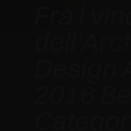
Fra i vin
dell’Arc
EXEDRA2
Design 
MOTORIZZATO
VINCE
2016 Bes
L’INTERZUM
Categor
AWARD 2025 -