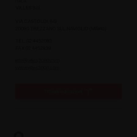
ITALIA
VILLES S.r.l.
VIA CASTOLDI, 6/8
20090 TREZZANO SUL NAVIGLIO (Milano)
TEL. 02 4452083
FAX 02 4452838
info@villes2000.com
www.villes2000.com
Ottieni indicazioni