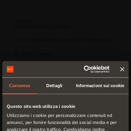
GERMANIA
DEUTSCHE SALICE GMBH
VERKAUFSBÜRO NORD, RINGSTRASSE 36/A30-
CENTER
D - 32584 LÖHNE
TEL. 05731 15608-0
FAX 05731 15608-10
vknord@deutschesalice.de
Consenso
Dettagli
Informazioni sui cookie
www.salice.com
Questo sito web utilizza i cookie
Ottieni indicazioni
Utilizziamo i cookie per personalizzare contenuti ed
annunci, per fornire funzionalità dei social media e per
analizzare il nostro traffico. Condividiamo inoltre