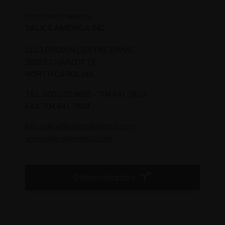
STATI UNITI D'AMERICA
SALICE AMERICA INC.
2123 CROWN CENTRE DRIVE
28227 CHARLOTTE
NORTH CAROLINA
TEL. 800 222 9652 - 704 841 7810
FAX 704 841 7808
info.salice@saliceamerica.com
www.saliceamerica.com
Ottieni indicazioni