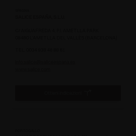
SPAGNA
SALICE ESPAÑA, S.L.U.
C/ AIGUAFREDA 4, P.I. AMETLLA PARK
08480 L’AMETLLA DEL VALLÈS (BARCELONA)
TEL. 0034 938 46 88 61
info.salice@saliceespana.es
www.salice.com
Ottieni indicazioni
PORTOGALLO