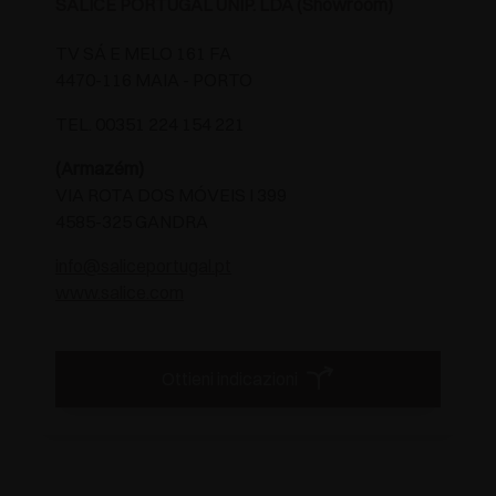
SALICE PORTUGAL UNIP. LDA (Showroom)
TV SÁ E MELO 161 FA
4470-116 MAIA - PORTO
TEL. 00351 224 154 221
(Armazém)
VIA ROTA DOS MÓVEIS I 399
4585-325 GANDRA
info@saliceportugal.pt
www.salice.com
Ottieni indicazioni