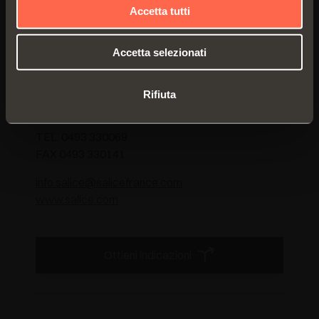
Accetta tutti
FRANCIA
Accetta selezionati
SALICE FRANCE S.A.R.L.
285, RUE DE GOA ZAC LES 3 MOULINS
Rifiuta
06600 ANTIBES
TEL. 0493 330069
FAX 0493 330141
info.salice@salicefrance.com
www.salice.com
Ottieni indicazioni