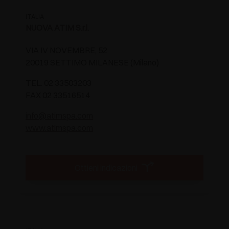
ITALIA
NUOVA ATIM S.r.l.
VIA IV NOVEMBRE, 52
20019 SETTIMO MILANESE (Milano)
TEL. 02 33503203
FAX 02 33516514
info@atimspa.com
www.atimspa.com
Ottieni indicazioni