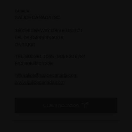
CANADA
SALICE CANADA INC.
3500 RIDGEWAY DRIVE, UNIT#1
L5L 0B4 MISSISSAUGA
ONTARIO
TEL. 800 361 1045 - 905 820 8787
FAX 905 820 7226
info.salice@salicecanada.com
www.salicecanada.com
Ottieni indicazioni