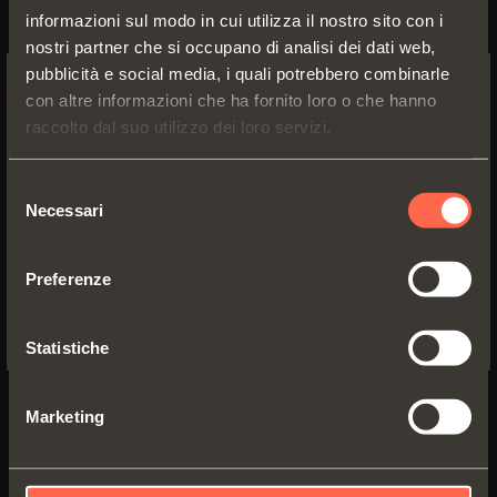
informazioni sul modo in cui utilizza il nostro sito con i
nostri partner che si occupano di analisi dei dati web,
pubblicità e social media, i quali potrebbero combinarle
REGNO UNITO
SALICE UK LTD.
con altre informazioni che ha fornito loro o che hanno
SWITCH TO THE SALICE US
raccolto dal suo utilizzo dei loro servizi.
WEBSITE TO SEE THE PRODUCTS
KINGFISHER WAY, HINCHINGBROOKE
SPECIFIC TO THE US
BUSINESS PARK
Selezione
PE29 6FN HUNTINGDON CAMBS
Necessari
del
YES, TAKE ME TO THE US WEBSITE
consenso
TEL. 01480 413831
FAX 01480 451489
Preferenze
No, thanks
info.salice@saliceuk.co.uk
www.salice.com
Statistiche
Marketing
Ottieni indicazioni