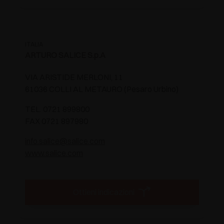
ITALIA
ARTURO SALICE S.p.A
VIA ARISTIDE MERLONI, 11
61036 COLLI AL METAURO (Pesaro Urbino)
TEL. 0721 899800
FAX 0721 897980
info.salice@salice.com
www.salice.com
Ottieni indicazioni