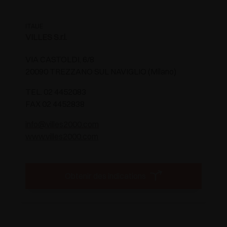
ITALIE
VILLES S.r.l.
VIA CASTOLDI, 6/8
20090 TREZZANO SUL NAVIGLIO (Milano)
TEL. 02 4452083
FAX 02 4452838
info@villes2000.com
www.villes2000.com
Obtenir des indications