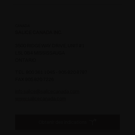
CANADA
SALICE CANADA INC.
3500 RIDGEWAY DRIVE, UNIT#1
L5L 0B4 MISSISSAUGA
ONTARIO
TEL. 800 361 1045 - 905 820 8787
FAX 905 820 7226
info.salice@salicecanada.com
www.salicecanada.com
Obtenir des indications