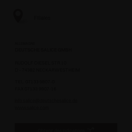
Filiales
ALLEMAGNE
DEUTSCHE SALICE GMBH
RUDOLF DIESEL STR.10
D - 74382 NECKARWESTHEIM
TEL. 07133 9807-0
FAX 07133 9807-16
info.salice@deutschesalice.de
www.salice.com
Obtenir des indications