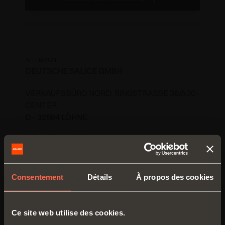
ALLEMAGNE
DEUTSCHE SALICE GMBH
VERKAUFSBÜRO NORD, RINGSTRASSE 36/A30-
CENTER
D - 32584 LÖHNE
TEL. 05731 15608-0
FAX 05731 15608-10
vknord@deutschesalice.de
Consentement
Détails
À propos des cookies
www.salice.com
Ce site web utilise des cookies.
Obtenir des indications