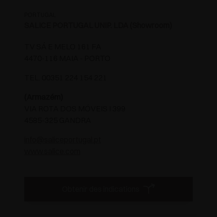
PORTUGAL
SALICE PORTUGAL UNIP. LDA (Showroom)
TV SÁ E MELO 161 FA
4470-116 MAIA - PORTO
TEL. 00351 224 154 221
(Armazém)
VIA ROTA DOS MÓVEIS I 399
4585-325 GANDRA
info@saliceportugal.pt
www.salice.com
Obtenir des indications