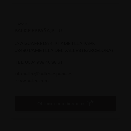
ESPAGNE
SALICE ESPAÑA, S.L.U.
C/ AIGUAFREDA 4, P.I. AMETLLA PARK
08480 L’AMETLLA DEL VALLÈS (BARCELONA)
TEL. 0034 938 46 88 61
info.salice@saliceespana.es
www.salice.com
Obtenir des indications