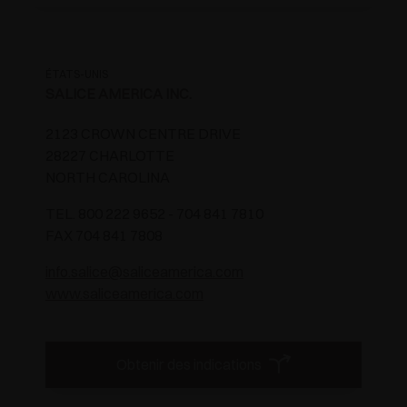
ÉTATS-UNIS
SALICE AMERICA INC.
2123 CROWN CENTRE DRIVE
28227 CHARLOTTE
NORTH CAROLINA
TEL. 800 222 9652 - 704 841 7810
FAX 704 841 7808
info.salice@saliceamerica.com
www.saliceamerica.com
Obtenir des indications