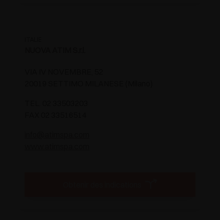
ITALIE
NUOVA ATIM S.r.l.
VIA IV NOVEMBRE, 52
20019 SETTIMO MILANESE (Milano)
TEL. 02 33503203
FAX 02 33516514
info@atimspa.com
www.atimspa.com
Obtenir des indications