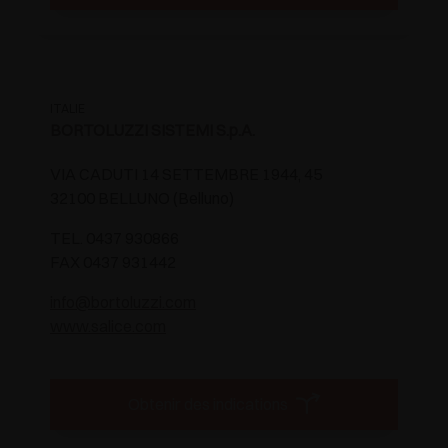
ITALIE
BORTOLUZZI SISTEMI S.p.A.
VIA CADUTI 14 SETTEMBRE 1944, 45
32100 BELLUNO (Belluno)
TEL. 0437 930866
FAX 0437 931442
info@bortoluzzi.com
www.salice.com
Obtenir des indications