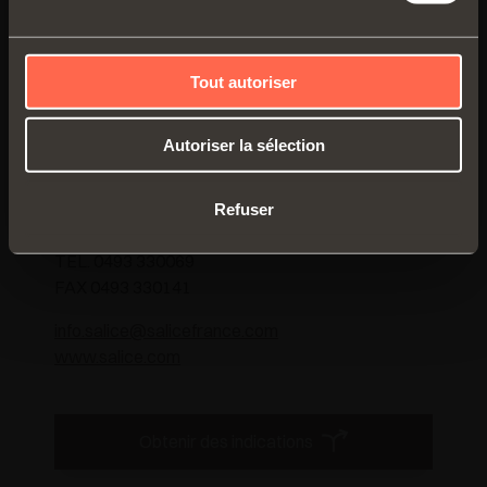
Tout autoriser
FRANCE
SALICE FRANCE S.A.R.L.
Autoriser la sélection
285, RUE DE GOA ZAC LES 3 MOULINS
Refuser
06600 ANTIBES
TEL. 0493 330069
FAX 0493 330141
info.salice@salicefrance.com
www.salice.com
Obtenir des indications