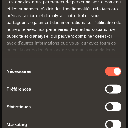
Les cookies nous permettent de personnaliser le contenu
et les annonces, d'offrir des fonctionnalités relatives aux
médias sociaux et d'analyser notre trafic. Nous
partageons également des informations sur l'utilisation de
notre site avec nos partenaires de médias sociaux, de
ROYAUME-UNI
publicité et d'analyse, qui peuvent combiner celles-ci
SALICE UK LTD.
avec d'autres informations que vous leur avez fournies
SWITCH TO THE SALICE US
ou qu'ils ont collectées lors de votre utilisation de leurs
KINGFISHER WAY, HINCHINGBROOKE
WEBSITE TO SEE THE PRODUCTS
services.
BUSINESS PARK
SPECIFIC TO THE US
PE29 6FN HUNTINGDON CAMBS
Sélection
Nécessaires
du
TEL. 01480 413831
YES, TAKE ME TO THE US WEBSITE
consentement
FAX 01480 451489
Préférences
No, thanks
info.salice@saliceuk.co.uk
www.salice.com
Statistiques
Obtenir des indications
Marketing