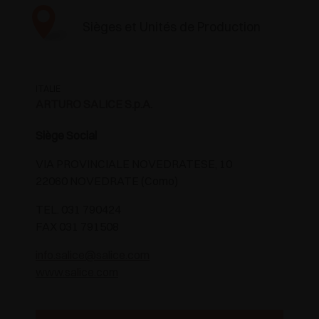
Sièges et Unités de Production
ITALIE
ARTURO SALICE S.p.A.
Siège Social
VIA PROVINCIALE NOVEDRATESE, 10
22060 NOVEDRATE (Como)
TEL. 031 790424
FAX 031 791508
info.salice@salice.com
www.salice.com