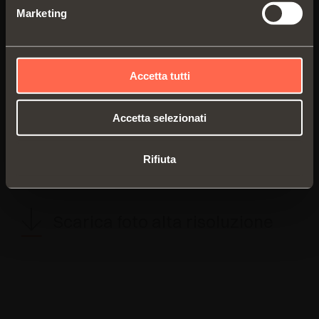
Tel. +39 031/790424
Marketing
Fax +39 031/791508
marketing@salice.com
Accetta tutti
Accetta selezionati
TORNA ALL'AREA PRESS
Rifiuta
Visualizza comunicazione
Scarica foto alta risoluzione