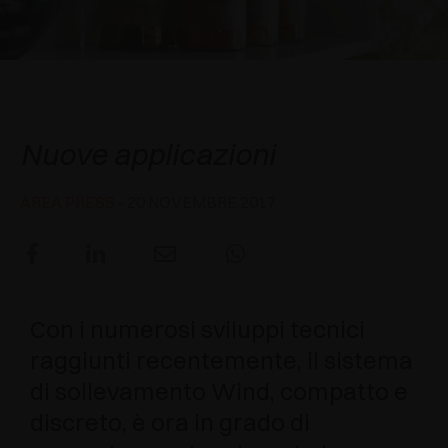
AWARDS
DECELERATORI E CRICCHETTI
EXCESSORIES - APPENDERE
SISTEMI COMPLANARI
EXCESSORIES - CUSTODIRE
SISTEMA PER ANTE SOVRAPPOSTE
DECELERATORI ESTERNI E DA INCASSO
Sistema di sollevamento
WIND
EXCESSORIES - CONTENERE
SISTEMI PER ANTE A SCOMPARSA
CRICCHETTI MECCANICI E MAGNETICI
Nuove applicazioni
EXCESSORIES - ESTRARRE
SISTEMI PER ANTE A LIBRO
AREA PRESS
- 20 NOVEMBRE 2017
EXCESSORIES - CASSETTI E RIPIANI
COMPONIBILI
EXCESSORIES - RIPIANI
Con i numerosi sviluppi tecnici
PIN, SISTEMA PER LA DISPOSIZIONE DI
raggiunti recentemente, il sistema
ELEMENTI
di sollevamento Wind, compatto e
discreto, è ora in grado di