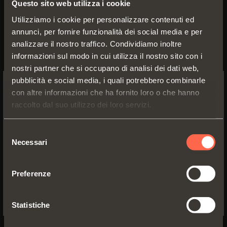
finiture, completa l’applicazione.
Questo sito web utilizza i cookie
Utilizziamo i cookie per personalizzare contenuti ed
Wind è disponibile nella versione
annunci, per fornire funzionalità dei social media e per
analizzare il nostro traffico. Condividiamo inoltre
con chiusura decelerata o con
informazioni sul modo in cui utilizza il nostro sito con i
sistema Push, per l’apertura di
nostri partner che si occupano di analisi dei dati web,
ante senza maniglie.
pubblicità e social media, i quali potrebbero combinarle
con altre informazioni che ha fornito loro o che hanno
SWITCH TO THE SALICE US
raccolto dal suo utilizzo dei loro servizi.
WEBSITE TO SEE THE PRODUCTS
SPECIFIC TO THE US
Selezione
Necessari
Il nostro Ufficio Comunicazione è a completa
del
YES, TAKE ME TO THE US WEBSITE
disposizione per fornire documentazione,
consenso
informazioni e materiale fotografico.
Preferenze
No, thanks
Ufficio Comunicazione - Arturo Salice S.p.A.
Via Provinciale Novedratese, 10
Statistiche
22060 Novedrate (CO) - Italia