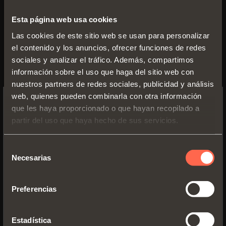
Esta página web usa cookies
Las cookies de este sitio web se usan para personalizar
el contenido y los anuncios, ofrecer funciones de redes
sociales y analizar el tráfico. Además, compartimos
información sobre el uso que haga del sitio web con
nuestros partners de redes sociales, publicidad y análisis
web, quienes pueden combinarla con otra información
que les haya proporcionado o que hayan recopilado a
SWITCH TO THE SALICE US
partir del uso que haya hecho de sus servicios.
WEBSITE TO SEE THE PRODUCTS
SPECIFIC TO THE US
Selección
Necesarias
de
YES, TAKE ME TO THE US WEBSITE
consentimiento
Preferencias
Prospecto técnico
No, thanks
PDF 29.85MB
Estadística