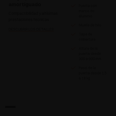
amortiguado
Puerta con
marco de
Compactibilidad y altísimas
aluminio
prestaciones técnicas
Muelle de hilo
DESCUBRIR LOS DETALLES
Tapa de
cobertura
Altura de la
puerta desde
300 a 600 mm
Peso de la
puerta desde 1,5
a 18 kg