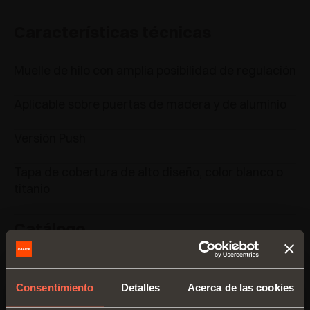
Características técnicas
Muelle de hilo con amplia posibilidad de regulación
Aplicable sobre puertas de madera y de aluminio
Versión Push
Tapa de cobertura de alto diseño, color blanco o
titanio
Catálogo
Consentimiento
Detalles
Acerca de las cookies