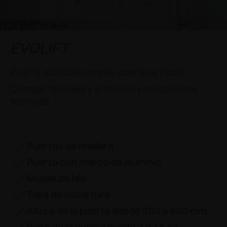
APLICACIONES ESPECIALES
RECONOCIMIENTOS
AMORTIGUADORES Y PULSADORES
EXCESSORIES - COLGAR
SISTEMAS COPLANARIOS
EXCESSORIES - CONSERVAR
SISTEMA PARA PUERTAS SUPERPUESTAS
AMORTIGUADORES EXTERNOS Y DE ENCAJAR
EVOLIFT
EXCESSORIES - CONTENER
SISTEMAS PARA PUERTAS OCULTAS
PULSADORES MECÁNICOS Y MAGNÉTICOS
Puerta abatible simple, abertura Push
Compactibilidad y altísimas prestaciones
EXCESSORIES - EXTRAER
SISTEMAS PARA PUERTAS DE LIBRO
técnicas
EXCESSORIES - CAJONES Y ESTANTES
MODULARES
Puertas de madera
EXCESSORIES - ESTANTES
Puerta con marco de aluminio
PIN, SISTEMA PARA LA DISPOSICIÓN DE
Muelle de hilo
ELEMENTOS
Tapa de cobertura
Altura de la puerta desde 300 a 600 mm
Peso de la puerta desde 2 a 15 kg