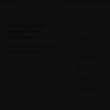
EVOLIFT
Puerta abatible
Puertas de
madera
simple, cierre
amortiguado
Puerta con
marco de
Compactibilidad y altísimas
aluminio
prestaciones técnicas
Muelle de hilo
DESCUBRIR LOS DETALLES
Tapa de
cobertura
Altura de la
puerta desde
300 a 600 mm
Peso de la
puerta desde 1,5
a 18 kg