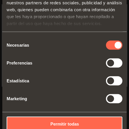
nuestros partners de redes sociales, publicidad y análisis
Prospecto técnico
web, quienes pueden combinarla con otra información
que les haya proporcionado o que hayan recopilado a
PDF 29.85MB
SWITCH TO THE SALICE US
partir del uso que haya hecho de sus servicios.
WEBSITE TO SEE THE PRODUCTS
SPECIFIC TO THE US
Selección
Necesarias
de
YES, TAKE ME TO THE US WEBSITE
VERSIONES
COMPONENTES
consentimiento
Preferencias
No, thanks
Estadística
Marketing
Permitir todas