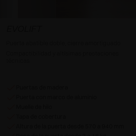
APLICACIONES ESPECIALES
RECONOCIMIENTOS
AMORTIGUADORES Y PULSADORES
EXCESSORIES - COLGAR
SISTEMAS COPLANARIOS
EXCESSORIES - CONSERVAR
SISTEMA PARA PUERTAS SUPERPUESTAS
AMORTIGUADORES EXTERNOS Y DE ENCAJAR
EVOLIFT
EXCESSORIES - CONTENER
SISTEMAS PARA PUERTAS OCULTAS
PULSADORES MECÁNICOS Y MAGNÉTICOS
Puerta abatible doble, cierre amortiguado
Compactibilidad y altísimas prestaciones
EXCESSORIES - EXTRAER
SISTEMAS PARA PUERTAS DE LIBRO
técnicas
EXCESSORIES - CAJONES Y ESTANTES
MODULARES
Puertas de madera
EXCESSORIES - ESTANTES
Puerta con marco de aluminio
PIN, SISTEMA PARA LA DISPOSICIÓN DE
Muelle de hilo
ELEMENTOS
Tapa de cobertura
Altura de la puerta desde 570 a 940 mm
Peso de la puerta desde 3 a 16 kg