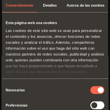
Consentimiento
Detalles
Acerca de las cookies
Esta página web usa cookies
Las cookies de este sitio web se usan para personalizar
el contenido y los anuncios, ofrecer funciones de redes
sociales y analizar el tráfico. Además, compartimos
información sobre el uso que haga del sitio web con
nuestros partners de redes sociales, publicidad y análisis
web, quienes pueden combinarla con otra información
1065500350200
que les haya proporcionado o que hayan recopilado a
SWITCH TO THE SALICE US
partir del uso que haya hecho de sus servicios.
WEBSITE TO SEE THE PRODUCTS
Guía de
extracción total
con enganche
SPECIFIC TO THE US
del cajón mediante
clip
Selección
Necesarias
de
Longitud guía:
350 mm
YES, TAKE ME TO THE US WEBSITE
consentimiento
Profundidad mínima mueble:
360 mm
Preferencias
No, thanks