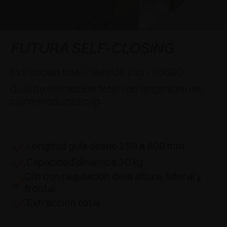
APLICACIONES ESPECIALES
RECONOCIMIENTOS
AMORTIGUADORES Y PULSADORES
EXCESSORIES - COLGAR
SISTEMAS COPLANARIOS
EXCESSORIES - CONSERVAR
SISTEMA PARA PUERTAS SUPERPUESTAS
AMORTIGUADORES EXTERNOS Y DE ENCAJAR
FUTURA SELF-CLOSING
EXCESSORIES - CONTENER
SISTEMAS PARA PUERTAS OCULTAS
PULSADORES MECÁNICOS Y MAGNÉTICOS
Extracción total - Versión clip - 65500
Guía de extracción total con enganche del
EXCESSORIES - EXTRAER
SISTEMAS PARA PUERTAS DE LIBRO
cajón mediante clip
EXCESSORIES - CAJONES Y ESTANTES
MODULARES
Longitud guía desde 250 a 600 mm
EXCESSORIES - ESTANTES
Capacidad dinámica 30 kg
Clip con regulación de la altura, lateral y
PIN, SISTEMA PARA LA DISPOSICIÓN DE
frontal
ELEMENTOS
Extracción total