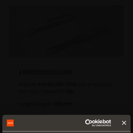
1065500300200
Guía de
extracción total
con enganche
del cajón mediante
clip
Longitud guía:
300 mm
Profundidad mínima mueble:
310 mm